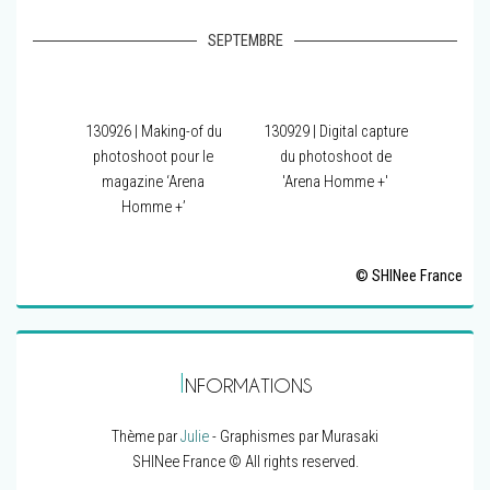
SEPTEMBRE
130926 | Making-of du
130929 | Digital capture
photoshoot pour le
du photoshoot de
magazine ‘Arena
'Arena Homme +'
Homme +’
© SHINee France
I
NFORMATIONS
Thème par
Julie
- Graphismes par Murasaki
SHINee France © All rights reserved.