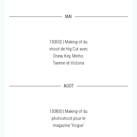
MAI
130502 | Making-of du
shoot de Hig Cut avec
Onew, Key, Minho,
Taemin et Victoria
AOÛT
130830 | Making-of du
photoshoot pour le
magazine 'Vogue'