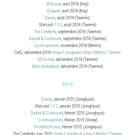
W Korea
, avril 2014 (Key)
Esquire
, avril 2014 (Key)
Daum
, août 2014 (Taemin)
Starcast
1
/
2
, août 2014 (Taemin)
The Celebrity
, septembre 2014 (Taemin)
Dazed & Confused
, septembre 2014 (Taemin)
Cosmopolitan
, novembre 2014 (Minho)
CeCi, décembre 2014
Onew
/
Jonghyun
/
Key
/
Minho
/
Taemin
GQ Korea
, décembre 2014 (Taemin)
Auto-évaluation
, décembre 2014 (Taemin)
2015
Grazia
, janvier 2015 (Jonghyun)
Starcast
1
/
2
, janvier 2015 (Jonghyun)
Dazed & Confused
, février 2015 (Jonghyun)
Cosmopolitan
, février 2015 (Onew)
The Mute Korea
, février 2015 (Jonghyun)
The Celebrity, juin 2015
Onew
/
Jonghyun
/
Key
/
Minho
/
Taemin