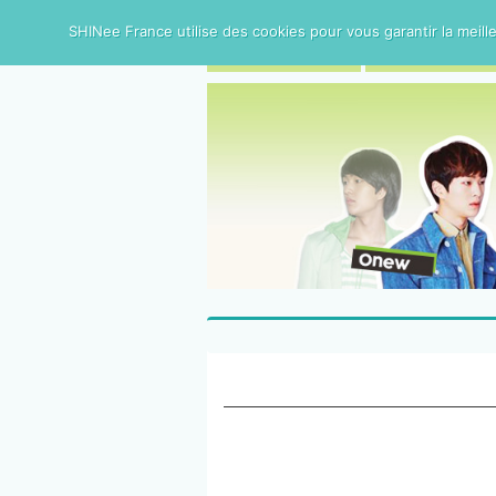
SHINee France utilise des cookies pour vous garantir la meille
ACCUEIL
BIOGRAPHIE