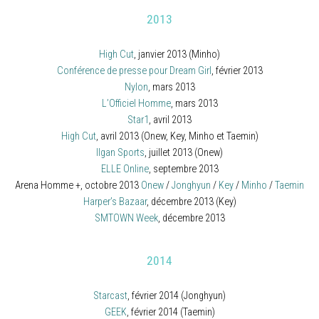
2013
High Cut
, janvier 2013 (Minho)
Conférence de presse pour Dream Girl
, février 2013
Nylon
, mars 2013
L’Officiel Homme
, mars 2013
Star1
, avril 2013
High Cut
, avril 2013 (Onew, Key, Minho et Taemin)
Ilgan Sports
, juillet 2013 (Onew)
ELLE Online
, septembre 2013
Arena Homme +, octobre 2013
Onew
/
Jonghyun
/
Key
/
Minho
/
Taemin
Harper’s Bazaar
, décembre 2013 (Key)
SMTOWN Week
, décembre 2013
2014
Starcast
, février 2014 (Jonghyun)
GEEK
, février 2014 (Taemin)