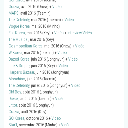
GQ Korea
, avril 2016 (Taemin)
Grazia
, avril 2016 (Onew) +
Vidéo
MAPS
, avril 2016 (Taemin)
The Celebrity
, mai 2016 (Taemin) +
Vidéo
Vogue Korea
, mai 2016 (Minho)
Elle Korea
, mai 2016 (Key) +
Vidéo
+
Interview Vidéo
The Musical
, mai 2016 (Key)
Cosmopolitan Korea
, mai 2016 (Onew) +
Vidéo
W Korea
, mai 2016 (Taemin) +
Vidéo
Dazed Korea
, juin 2016 (Jonghyun) +
Vidéo
Life & Dogue
, juin 2016 (Key) +
Vidéo
Harper’s Bazaar
, juin 2016 (Jonghyun)
Moschino
, juin 2016 (Taemin)
The Celebrity
, juillet 2016 (Jonghyun) +
Vidéo
Oh! Boy
, août 2016 (Jonghyun)
Diesel
, août 2016 (Taemin) +
Vidéo
Littor
, août 2016 (Jonghyun)
Grazia
, août 2016 (Key)
GQ Korea
, octobre 2016 +
Vidéo
Star1
, novembre 2016 (Minho) +
Vidéo