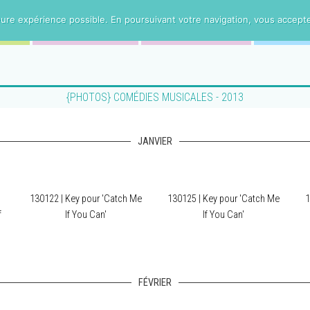
ure expérience possible. En poursuivant votre navigation, vous acceptez 
PARCOURS
INTERVIEWS
MERC
{PHOTOS} COMÉDIES MUSICALES - 2013
JANVIER
130122 | Key pour 'Catch Me
130125 | Key pour 'Catch Me
1
f
If You Can'
If You Can'
FÉVRIER