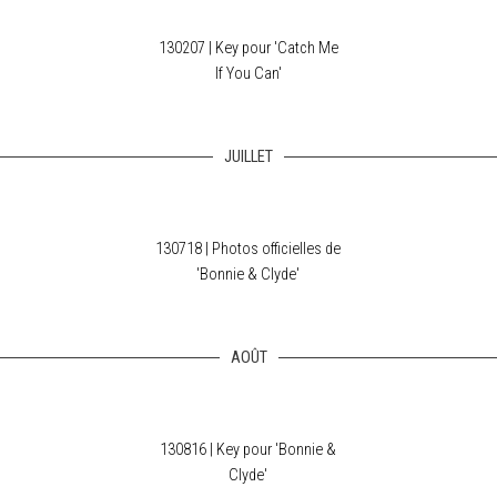
130207 | Key pour 'Catch Me
If You Can'
JUILLET
130718 | Photos officielles de
'Bonnie & Clyde'
AOÛT
130816 | Key pour 'Bonnie &
Clyde'