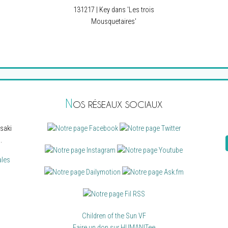
131217 | Key dans 'Les trois
Mousquetaires'
N
OS RÉSEAUX SOCIAUX
saki
.
ales
Children of the Sun VF
Faire un don sur HUMANITee