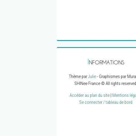
I
NFORMATIONS
Thème par
Julie
- Graphismes par Mura
SHINee France © All rights reserved
Accéder au plan du site
|
Mentions lég
Se connecter / tableau de bord