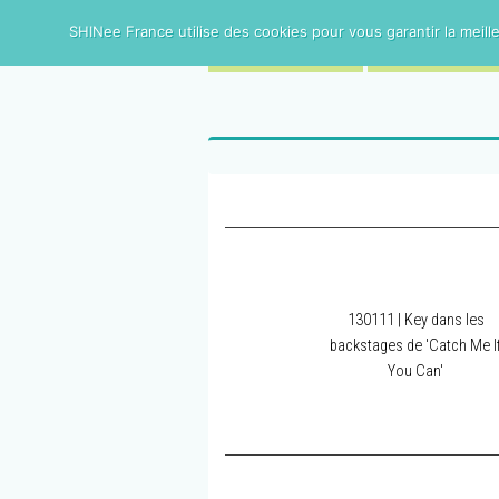
SHINee France utilise des cookies pour vous garantir la meille
ACCUEIL
BIOGRAPHIE
130111 | Key dans les
backstages de 'Catch Me I
You Can'