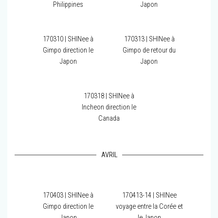
Philippines
Japon
170310 | SHINee à
170313 | SHINee à
Gimpo direction le
Gimpo de retour du
Japon
Japon
170318 | SHINee à
Incheon direction le
Canada
AVRIL
170403 | SHINee à
170413-14 | SHINee
Gimpo direction le
voyage entre la Corée et
Japon
le Japon