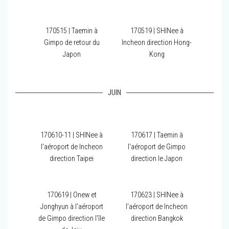
170515 | Taemin à
170519 | SHINee à
Gimpo de retour du
Incheon direction Hong-
Japon
Kong
JUIN
170610-11 | SHINee à
170617 | Taemin à
l'aéroport de Incheon
l'aéroport de Gimpo
direction Taipei
direction le Japon
170619 | Onew et
170623 | SHINee à
Jonghyun à l'aéroport
l'aéroport de Incheon
de Gimpo direction l'île
direction Bangkok