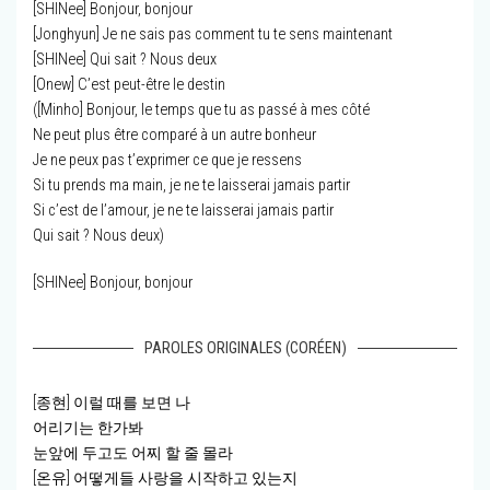
[SHINee] Bonjour, bonjour
[Jonghyun] Je ne sais pas comment tu te sens maintenant
[SHINee] Qui sait ? Nous deux
[Onew] C’est peut-être le destin
([Minho] Bonjour, le temps que tu as passé à mes côté
Ne peut plus être comparé à un autre bonheur
Je ne peux pas t’exprimer ce que je ressens
Si tu prends ma main, je ne te laisserai jamais partir
Si c’est de l’amour, je ne te laisserai jamais partir
Qui sait ? Nous deux)
[SHINee] Bonjour, bonjour
PAROLES ORIGINALES (CORÉEN)
[종현] 이럴 때를 보면 나
어리기는 한가봐
눈앞에 두고도 어찌 할 줄 몰라
[온유] 어떻게들 사랑을 시작하고 있는지