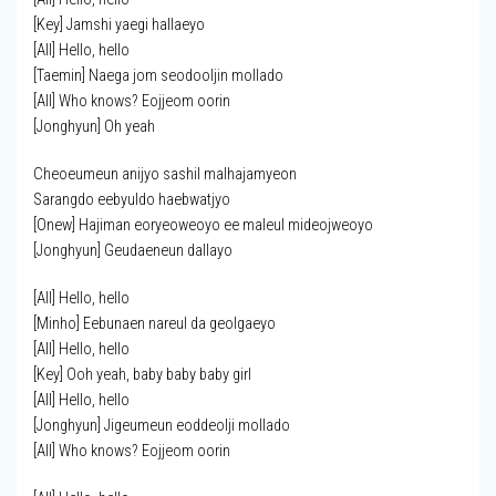
[Key] Jamshi yaegi hallaeyo
[All] Hello, hello
[Taemin] Naega jom seodooljin mollado
[All] Who knows? Eojjeom oorin
[Jonghyun] Oh yeah
Cheoeumeun anijyo sashil malhajamyeon
Sarangdo eebyuldo haebwatjyo
[Onew] Hajiman eoryeoweoyo ee maleul mideojweoyo
[Jonghyun] Geudaeneun dallayo
[All] Hello, hello
[Minho] Eebunaen nareul da geolgaeyo
[All] Hello, hello
[Key] Ooh yeah, baby baby baby girl
[All] Hello, hello
[Jonghyun] Jigeumeun eoddeolji mollado
[All] Who knows? Eojjeom oorin