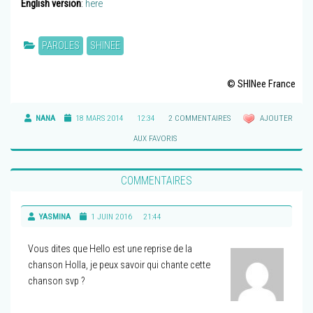
English version
:
here
PAROLES
SHINEE
© SHINee France
NANA
18 MARS 2014
12:34
2 COMMENTAIRES
AJOUTER
AUX FAVORIS
COMMENTAIRES
YASMINA
1 JUIN 2016
21:44
Vous dites que Hello est une reprise de la
chanson Holla, je peux savoir qui chante cette
chanson svp ?