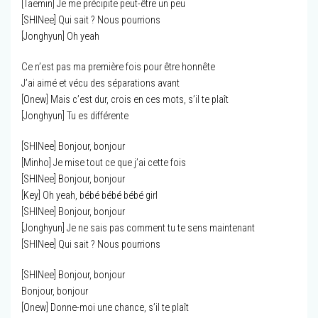
[Taemin] Je me précipite peut-être un peu
[SHINee] Qui sait ? Nous pourrions
[Jonghyun] Oh yeah
Ce n’est pas ma première fois pour être honnête
J’ai aimé et vécu des séparations avant
[Onew] Mais c’est dur, crois en ces mots, s’il te plaît
[Jonghyun] Tu es différente
[SHINee] Bonjour, bonjour
[Minho] Je mise tout ce que j’ai cette fois
[SHINee] Bonjour, bonjour
[Key] Oh yeah, bébé bébé bébé girl
[SHINee] Bonjour, bonjour
[Jonghyun] Je ne sais pas comment tu te sens maintenant
[SHINee] Qui sait ? Nous pourrions
[SHINee] Bonjour, bonjour
Bonjour, bonjour
[Onew] Donne-moi une chance, s’il te plaît