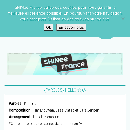
SHINee France utilise des cookies pour vous garantir la
meilleure expérience possible. En poursuivant votre navigation,
vous acceptez l’utilisation des cookies sur ce site.
Ok
En savoir plus
{PAROLES} HELLO ✰彡
Paroles
: Kim Ina
Composition
: Tim McEwan, Jess Cates et Lars Jensen
Arrangement
: Park Beomgeun
*Cette piste est une reprise de la chanson ‘Holla’.