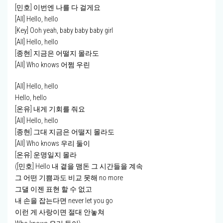
[민호] 이번엔 나를 다 걸게요
[All] Hello, hello
[Key] Ooh yeah, baby baby baby girl
[All] Hello, hello
[종현] 지금은 어떨지 몰라도
[All] Who knows 어쩜 우린
[All] Hello, hello
Hello, hello
[온유] 내게 기회를 줘요
[All] Hello, hello
[종현] 그대 지금은 어떨지 몰라도
[All] Who knows 우리 둘이
[온유] 운명일지 몰라
([민호] Hello 내 곁을 맴돈 그 시간들을 계속
그 어떤 기쁨과도 비교 못해 no more
그댈 이젠 표현 할 수 없고
내 손을 잡는다면 never let you go
이런 게 사랑이면 절대 안놓쳐