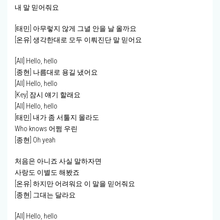
내 말 믿어줘요
[태민] 아무렇지 않게 그녈 안을 날 올까요
[온유] 생각한대로 모두 이뤄진단 말 믿어요
[All] Hello, hello
[종현] 나름대로 용길 냈어요
[All] Hello, hello
[Key] 잠시 얘기 할래요
[All] Hello, hello
[태민] 내가 좀 서툴지 몰라도
Who knows 어쩜 우린
[종현] Oh yeah
처음은 아니죠 사실 말하자면
사랑도 이별도 해봤죠
[온유] 하지만 어려워요 이 말을 믿어줘요
[종현] 그대는 달라요
[All] Hello, hello