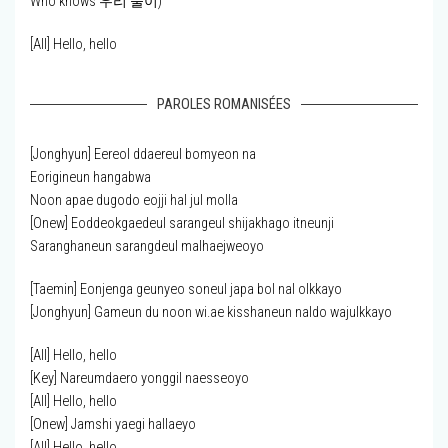
Who knows 우리 둘이)
[All] Hello, hello
PAROLES ROMANISÉES
[Jonghyun] Eereol ddaereul bomyeon na
Eorigineun hangabwa
Noon apae dugodo eojji hal jul molla
[Onew] Eoddeokgaedeul sarangeul shijakhago itneunji
Saranghaneun sarangdeul malhaejweoyo
[Taemin] Eonjenga geunyeo soneul japa bol nal olkkayo
[Jonghyun] Gameun du noon wi.ae kisshaneun naldo wajulkkayo
[All] Hello, hello
[Key] Nareumdaero yonggil naesseoyo
[All] Hello, hello
[Onew] Jamshi yaegi hallaeyo
[All] Hello, hello