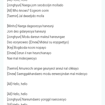
[Jonghyun] Naega jom seodooljin mollado
[All] Who knows? Eojjeom oorin
[Taemin] Jal dwaeljido molla
[Minho] Naega dagaseoya haneunji
Jom deo gidaryeoya haneunji
[Jonghyun] Modu dareun maleul haneungae
Deo eoryeoweo ([Onew] Mideul su eopgaetjyo)
[Key] Bogiboda nooni nopayo
[Onew] Eerun il nan heunchianayo
Nae mal mideojweoyo
[Taemin] Amureochi angae geunyeol aneul nal olkkayo
[Onew] Saenggakhandaero modu eerweojindan mal mideoyo
[All] Hello, hello
[All] Hello, hello
[Jonghyun] Nareumdaero yonggil naesseoyo
[All] Hello, hello