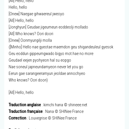
[All] Hello, hello
Hello, hello
[Onew] Naegae gihwaereul jweoyo
[All] Hello, hello
[Jonghyun[ Geudae jigeumeun eoddeolji mollado
[All] Who knows? Oori doori
[Onew] Oonmyungilji molla
([Minho] Hello nae gyeotae maemdon geu shigandeuleul gyesok
Geu eoddun gippeumgwado bigyo mot.hae no more
Geudael eejen pyohyeon hal su eopgo
Nae soneul japneundamyeon never let you go
Eerun gae sarangeeramyun jeoldae annochyeo
Who knows? Oori doori)
[All] Hello, hello
Traduction anglaise
: kimchi hana © shineee.net
Traduction française
: Nana © SHINee France
Correction
: Louvegrise © SHINee France