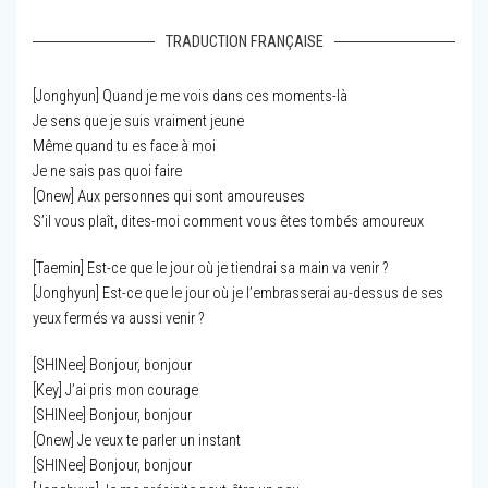
TRADUCTION FRANÇAISE
[Jonghyun] Quand je me vois dans ces moments-là
Je sens que je suis vraiment jeune
Même quand tu es face à moi
Je ne sais pas quoi faire
[Onew] Aux personnes qui sont amoureuses
S’il vous plaît, dites-moi comment vous êtes tombés amoureux
[Taemin] Est-ce que le jour où je tiendrai sa main va venir ?
[Jonghyun] Est-ce que le jour où je l’embrasserai au-dessus de ses
yeux fermés va aussi venir ?
[SHINee] Bonjour, bonjour
[Key] J’ai pris mon courage
[SHINee] Bonjour, bonjour
[Onew] Je veux te parler un instant
[SHINee] Bonjour, bonjour