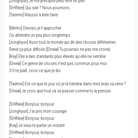
[Jonghyun] Je me précipite peut-être un peu
[SHINee] Qui sait ? Nous pourrions
[Taemin] Réussir à bien faire
[Minho] Devrais-je t’approcher
Ou attendre un peu plus longtemps
[Jonghyun] Avoir tout le monde qui dit des choses différentes
Rend ça plus difficile ([Onew] Tu pourrais ne pas me croire)
[Key] Elle a des standards plus élevés qu’elle ne semble
[Onew] Ce genre de choses n’est pas commun pour moi
S’il te plaît, crois ce que je dis
[Taemin] Est-ce que le jour où je la tiendrai dans mes bras va venir ?
[Onew] Je crois que tout va se passer comme tu le penses
[SHINee] Bonjour, bonjour
[Jonghyun] J’ai pris mon courage
[SHINee] Bonjour, bonjour
[Key] Je veux te parler un instant
[SHINee] Bonjour, bonjour