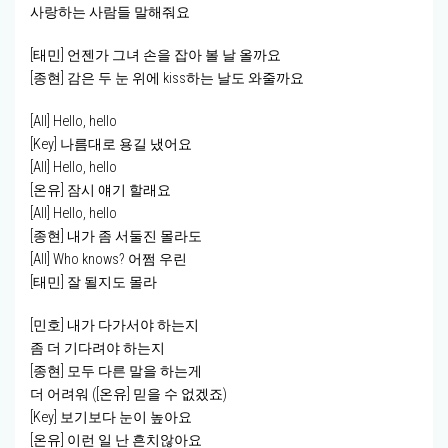
사랑하는 사람들 말해줘요
[태민] 언젠가 그녀 손을 잡아 볼 날 올까요
[종현] 감은 두 눈 위에 kiss하는 날도 와줄까요
[All] Hello, hello
[Key] 나름대로 용길 냈어요
[All] Hello, hello
[온유] 잠시 얘기 할래요
[All] Hello, hello
[종현] 내가 좀 서둘진 몰라도
[All] Who knows? 어쩜 우린
[태민] 잘 될지도 몰라
[민호] 내가 다가서야 하는지
좀 더 기다려야 하는지
[종현] 모두 다른 말을 하는게
더 어려워 ([온유] 믿을 수 없겠죠)
[Key] 보기보다 눈이 높아요
[온유] 이런 일 난 흔치않아요