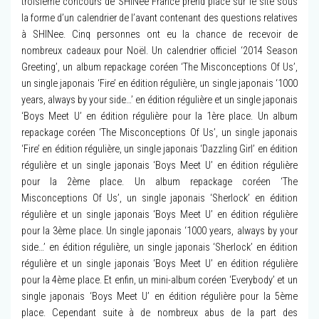
troisième concours de SHINee France prend place sur le site sous
la forme d’un calendrier de l’avant contenant des questions relatives
à SHINee. Cinq personnes ont eu la chance de recevoir de
nombreux cadeaux pour Noël. Un calendrier officiel ‘2014 Season
Greeting’, un album repackage coréen ‘The Misconceptions Of Us’,
un single japonais ‘Fire’ en édition régulière, un single japonais ‘1000
years, always by your side…’ en édition régulière et un single japonais
‘Boys Meet U’ en édition régulière pour la 1ère place. Un album
repackage coréen ‘The Misconceptions Of Us’, un single japonais
‘Fire’ en édition régulière, un single japonais ‘Dazzling Girl’ en édition
régulière et un single japonais ‘Boys Meet U’ en édition régulière
pour la 2ème place. Un album repackage coréen ‘The
Misconceptions Of Us’, un single japonais ‘Sherlock’ en édition
régulière et un single japonais ‘Boys Meet U’ en édition régulière
pour la 3ème place. Un single japonais ‘1000 years, always by your
side…’ en édition régulière, un single japonais ‘Sherlock’ en édition
régulière et un single japonais ‘Boys Meet U’ en édition régulière
pour la 4ème place. Et enfin, un mini-album coréen ‘Everybody’ et un
single japonais ‘Boys Meet U’ en édition régulière pour la 5ème
place. Cependant suite à de nombreux abus de la part des