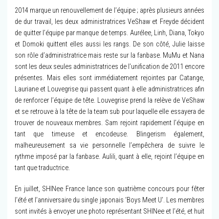
2014 marque un renouvellement de l’équipe ; après plusieurs années
de dur travail, les deux administratrices VeShaw et Freyde décident
de quitter l’équipe par manque de temps. Aurélee, Linh, Diana, Tokyo
et Domoki quittent elles aussi les rangs. De son côté, Julie laisse
son rôle d’administratrice mais reste sur la fanbase. MuMu et Nana
sont les deux seules administratrices de l’unification de 2011 encore
présentes. Mais elles sont immédiatement rejointes par Catange,
Lauriane et Louvegrise qui passent quant à elle administratrices afin
de renforcer l’équipe de tête. Louvegrise prend la relève de VeShaw
et se retrouve à la tête de la team sub pour laquelle elle essayera de
trouver de nouveaux membres. Sam rejoint rapidement l’équipe en
tant que timeuse et encodeuse. Blingerism également,
malheureusement sa vie personnelle l’empêchera de suivre le
rythme imposé par la fanbase. Aulili, quant à elle, rejoint l’équipe en
tant que traductrice.
En juillet, SHINee France lance son quatrième concours pour fêter
l’été et l’anniversaire du single japonais ‘Boys Meet U’. Les membres
sont invités à envoyer une photo représentant SHINee et l’été, et huit