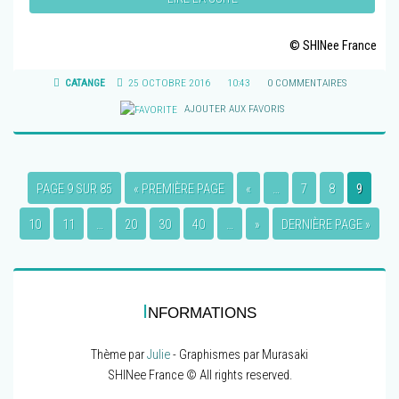
© SHINee France
CATANGE
25 OCTOBRE 2016
10:43
0 COMMENTAIRES
AJOUTER AUX FAVORIS
PAGE 9 SUR 85
« PREMIÈRE PAGE
«
…
7
8
9
10
11
…
20
30
40
…
»
DERNIÈRE PAGE »
I
NFORMATIONS
Thème par
Julie
- Graphismes par Murasaki
SHINee France © All rights reserved.