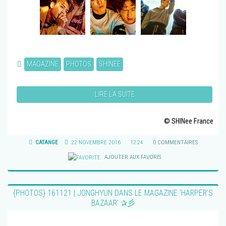
MAGAZINE
PHOTOS
SHINEE
LIRE LA SUITE
© SHINee France
CATANGE
22 NOVEMBRE 2016
12:24
0 COMMENTAIRES
AJOUTER AUX FAVORIS
{PHOTOS} 161121 | JONGHYUN DANS LE MAGAZINE ‘HARPER’S
BAZAAR’ ✰彡