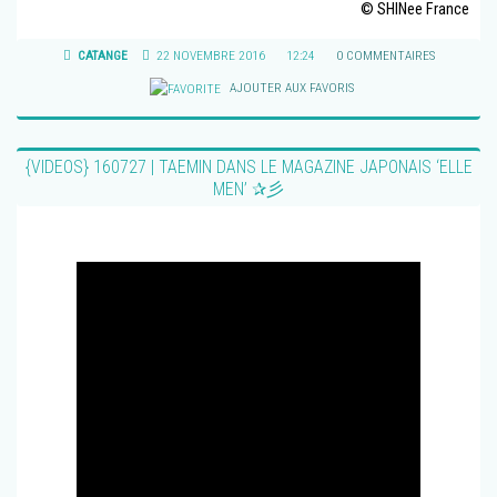
© SHINee France
CATANGE
22 NOVEMBRE 2016
12:24
0 COMMENTAIRES
AJOUTER AUX FAVORIS
{VIDEOS} 160727 | TAEMIN DANS LE MAGAZINE JAPONAIS ‘ELLE
MEN’ ✰彡