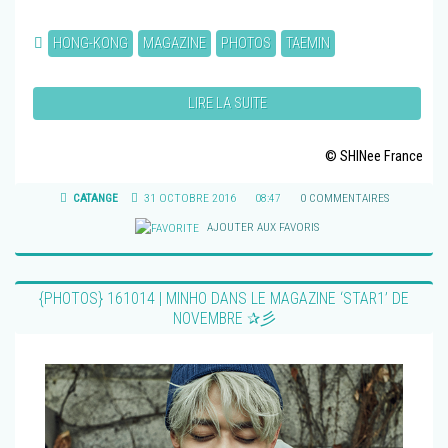
HONG-KONG
MAGAZINE
PHOTOS
TAEMIN
LIRE LA SUITE
© SHINee France
CATANGE
31 OCTOBRE 2016
08:47
0 COMMENTAIRES
AJOUTER AUX FAVORIS
{PHOTOS} 161014 | MINHO DANS LE MAGAZINE ‘STAR1’ DE
NOVEMBRE ✰彡