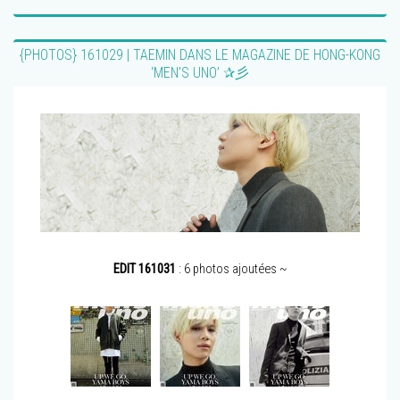
{PHOTOS} 161029 | TAEMIN DANS LE MAGAZINE DE HONG-KONG
‘MEN’S UNO’ ✰彡
EDIT 161031
: 6 photos ajoutées ~