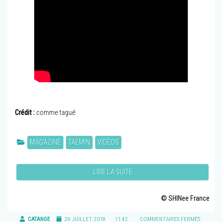
Crédit :
comme tagué
MAGAZINE
TAEMIN
VIDÉOS
LIRE LA SUITE
© SHINee France
CATANGE
29 JUILLET 2018
11:42
COMMENTAIRES FERMÉS
SUR