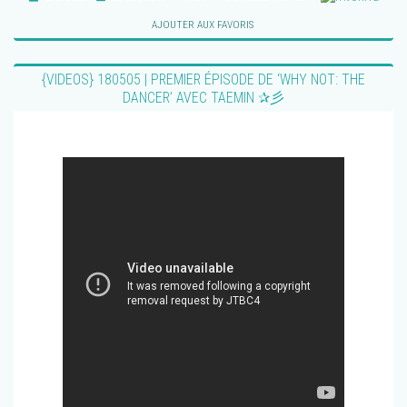
AJOUTER AUX FAVORIS
{VIDEOS} 180505 | PREMIER ÉPISODE DE ‘WHY NOT: THE
DANCER’ AVEC TAEMIN ✰彡