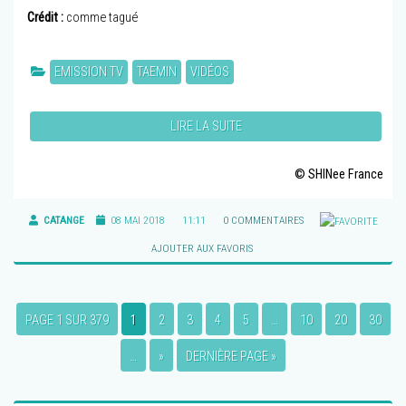
Crédit :
comme tagué
EMISSION TV
TAEMIN
VIDÉOS
LIRE LA SUITE
© SHINee France
CATANGE
08 MAI 2018
11:11
0 COMMENTAIRES
AJOUTER AUX FAVORIS
PAGE 1 SUR 379
1
2
3
4
5
…
10
20
30
…
»
DERNIÈRE PAGE »