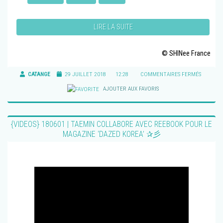
LIRE LA SUITE
© SHINee France
CATANGE
29 JUILLET 2018
12:28
COMMENTAIRES FERMÉS
SUR
{PHOTO
AJOUTER AUX FAVORIS
180601
|
TAEMIN
{VIDEOS} 180601 | TAEMIN COLLABORE AVEC REEBOOK POUR LE
COLLA
MAGAZINE ‘DAZED KOREA’ ✰彡
AVEC
REEBO
POUR
LE
MAGAZI
‘DAZED
KOREA’
✰
彡