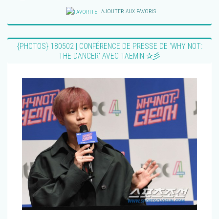
{VIDEOS
AJOUTER AUX FAVORIS
180601
|
TAEMIN
{PHOTOS} 180502 | CONFÉRENCE DE PRESSE DE ‘WHY NOT:
COLLA
THE DANCER’ AVEC TAEMIN ✰彡
AVEC
REEBO
POUR
LE
MAGAZI
‘DAZED
KOREA’
✰
彡