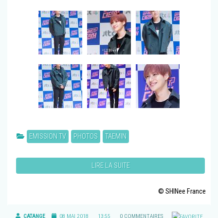
EMISSION TV
PHOTOS
TAEMIN
LIRE LA SUITE
© SHINee France
CATANGE
08 MAI 2018
13:55
0 COMMENTAIRES