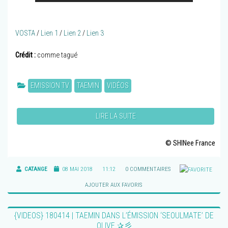
VOSTA
/
Lien 1
/
Lien 2
/
Lien 3
Crédit :
comme tagué
EMISSION TV
TAEMIN
VIDÉOS
LIRE LA SUITE
© SHINee France
CATANGE
08 MAI 2018
11:12
0 COMMENTAIRES
AJOUTER AUX FAVORIS
{VIDEOS} 180414 | TAEMIN DANS L’ÉMISSION ‘SEOULMATE’ DE
OLIVE ✰彡