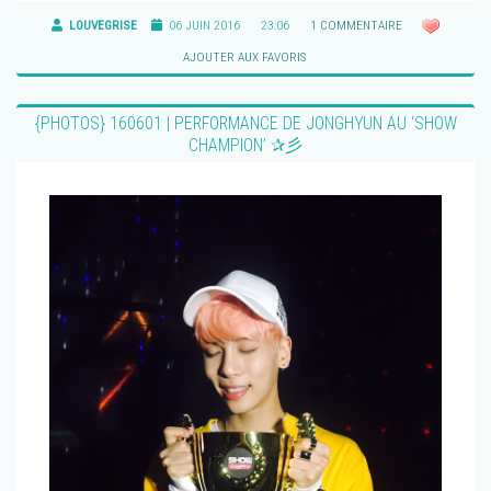
LOUVEGRISE
06 JUIN 2016
23:06
1 COMMENTAIRE
AJOUTER AUX FAVORIS
{PHOTOS} 160601 | PERFORMANCE DE JONGHYUN AU ‘SHOW
CHAMPION’ ✰彡