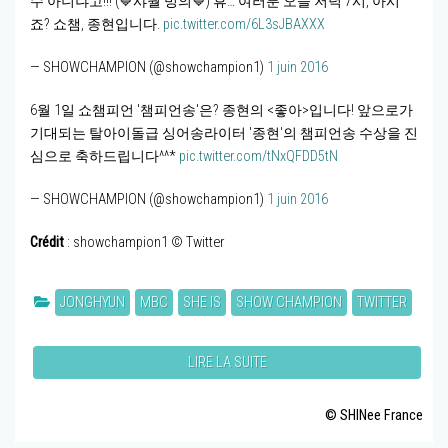
수 아니냐고!!! (💙샤월 빙의💙) 휴… 여러분 오늘 저녁 7시, 아시
죠? 쇼챔, 종현입니다.
pic.twitter.com/6L3sJBAXXX
— SHOWCHAMPION (@showchampion1)
1 juin 2016
6월 1일 쇼챔피언 '챔피언송'은? 종현의 <좋아>입니다! 앞으로가
기대되는 탈아이돌급 싱어송라이터 '종현'의 챔피언송 수상을 진
심으로 축하드립니다^^*
pic.twitter.com/tNxQFDD5tN
— SHOWCHAMPION (@showchampion1)
1 juin 2016
Crédit
: showchampion1 © Twitter
JONGHYUN
MBC
SHE IS
SHOW CHAMPION
TWITTER
LIRE LA SUITE
© SHINee France