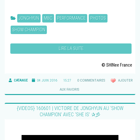
JONGHYUN
MBC
PERFORMANCE
PHOTOS
SHOW CHAMPION
LIRE LA SUITE
© SHINee France
CATANGE
04 JUIN 2016
15:27
0 COMMENTAIRES
AJOUTER
AUX FAVORIS
{VIDEOS} 160601 | VICTOIRE DE JONGHYUN AU ‘SHOW
CHAMPION’ AVEC ‘SHE IS’ ✰彡