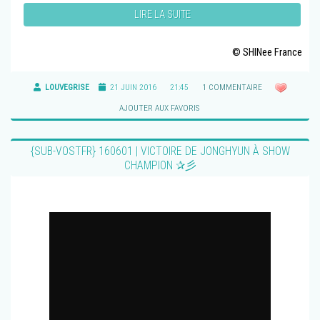
LIRE LA SUITE
© SHINee France
LOUVEGRISE
21 JUIN 2016
21:45
1 COMMENTAIRE
AJOUTER AUX FAVORIS
{SUB-VOSTFR} 160601 | VICTOIRE DE JONGHYUN À SHOW
CHAMPION ✰彡