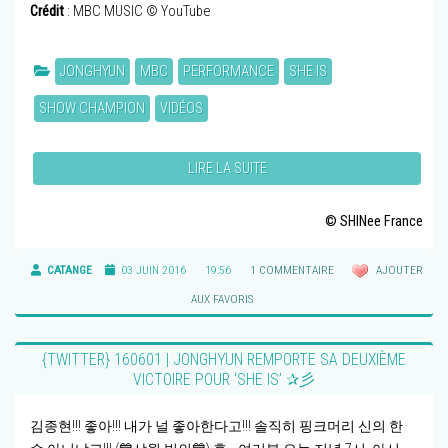
Crédit
: MBC MUSIC © YouTube
JONGHYUN
MBC
PERFORMANCE
SHE IS
SHOW CHAMPION
VIDÉOS
LIRE LA SUITE
© SHINee France
CATANGE
03 JUIN 2016
19:56
1 COMMENTAIRE
AJOUTER
AUX FAVORIS
{TWITTER} 160601 | JONGHYUN REMPORTE SA DEUXIÈME
VICTOIRE POUR ‘SHE IS’ ✰彡
김종현!!! 좋아!!! 내가 널 좋아한다고!!! 솔직히 핑크머리 신의 한