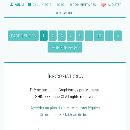
AULILI
02 JUIN 2016
00:00
0 COMMENTAIRES
AJOUTER
AUX FAVORIS
PAGE 1 SUR 16
1
2
3
4
5
…
10
…
»
DERNIÈRE PAGE »
I
NFORMATIONS
Thème par
Julie
- Graphismes par Murasaki
SHINee France © All rights reserved.
Accéder au plan du site
|
Mentions légales
Se connecter / tableau de bord