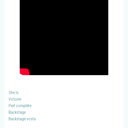
She Is
Victoire
Perf complète
Backstage
Backstage vosta