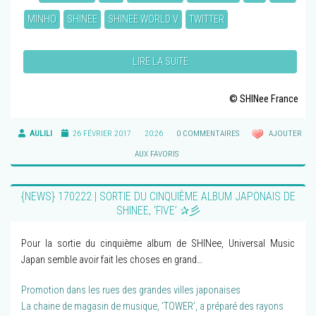
MINHO
SHINEE
SHINEE WORLD V
TWITTER
LIRE LA SUITE
© SHINee France
AULILI
26 FÉVRIER 2017
20:26
0 COMMENTAIRES
AJOUTER
AUX FAVORIS
{NEWS} 170222 | SORTIE DU CINQUIÈME ALBUM JAPONAIS DE
SHINEE, ‘FIVE’ ✰彡
Pour la sortie du cinquième album de SHINee, Universal Music
Japan semble avoir fait les choses en grand…
Promotion dans les rues des grandes villes japonaises
La chaine de magasin de musique, ‘TOWER’, a préparé des rayons