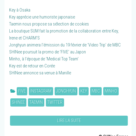
Key à Osaka
Key apprécie une humoriste japonaise
Taemin nous propose sa sélection de cookies
La boutique SUM fait la promotion de la collaboration entre Key,
Irene et CHARM’S
Jonghyun animera l’émission du 19 février de ‘Video Trip’ de MBC
SHINee poursuit la promo de ‘FIVE’ au Japon
Minho, à l‘époque de ‘Medical Top Team’
Key est de retour en Corée
SHINee annonce sa venue à Manille
FIVE
INSTAGRAM
JONGHYUN
KEY
MBC
MINHO
SHINEE
TAEMIN
TWITTER
LIRE LA SUITE