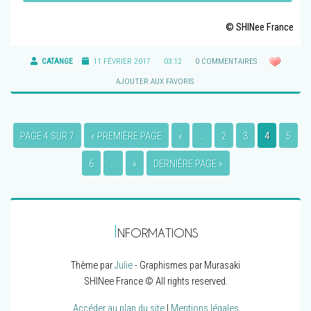
© SHINee France
CATANGE
11 FÉVRIER 2017
03:12
0 COMMENTAIRES
AJOUTER AUX FAVORIS
PAGE 4 SUR 7
« PREMIÈRE PAGE
«
…
2
3
4
5
6
…
»
DERNIÈRE PAGE »
I
NFORMATIONS
Thème par
Julie
- Graphismes par Murasaki
SHINee France © All rights reserved.
Accéder au plan du site
|
Mentions légales