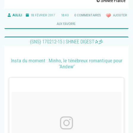
© SHINee France
AULILI
18 FÉVRIER 2017
18:40
0 COMMENTAIRES
AJOUTER
AUX FAVORIS
{SNS} 170212-15 | SHINEE DIGEST✰彡
Insta du moment : Minho, le ténébreux romantique pour
‘Andew’