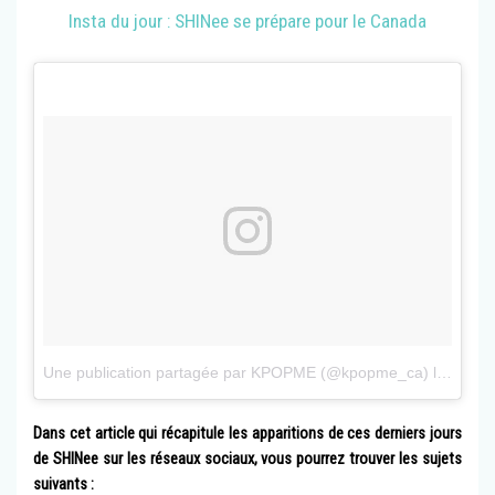
Insta du jour : SHINee se prépare pour le Canada
Une publication partagée par KPOPME (@kpopme_ca)
le
16 Fé
Dans cet article qui récapitule les apparitions de ces derniers jours
de SHINee sur les réseaux sociaux, vous pourrez trouver les sujets
suivants :