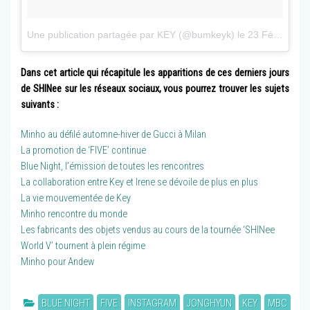
Une publication partagée par KEY (@bumkeyk)
le
23 Févr. 2017 à 3h03 PST
Dans cet article qui récapitule les apparitions de ces derniers jours
de SHINee sur les réseaux sociaux, vous pourrez trouver les sujets
suivants :
Minho au défilé automne-hiver de Gucci à Milan
La promotion de ‘FIVE’ continue
Blue Night, l’émission de toutes les rencontres
La collaboration entre Key et Irene se dévoile de plus en plus
La vie mouvementée de Key
Minho rencontre du monde
Les fabricants des objets vendus au cours de la tournée ‘SHINee
World V’ tournent à plein régime
Minho pour Andew
BLUE NIGHT
FIVE
INSTAGRAM
JONGHYUN
KEY
MBC