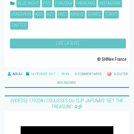
BLUE NIGHT
FIVE
FUKUOKA
HWARANG
INSTAGRAM
JONGHYUN
KBS
KEY
MBC
MINHO
SHINEE
TÔKYÔ
TWITTER
LIRE LA SUITE
© SHINee France
AULILI
16 FÉVRIER 2017
09:49
0 COMMENTAIRES
AJOUTER
AUX FAVORIS
{VIDEOS} 170208 | COULISSES DU CLIP JAPONAIS ‘GET THE
TREASURE’ ✰彡