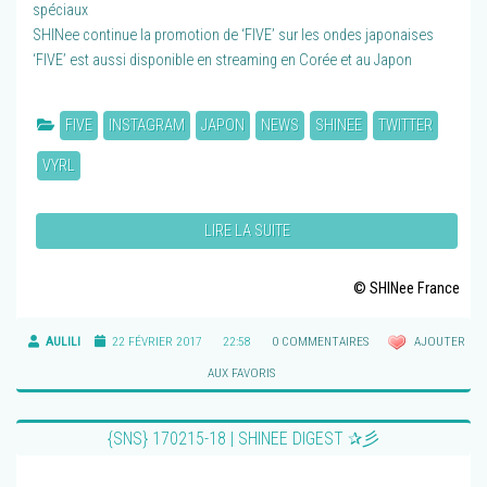
spéciaux
SHINee continue la promotion de ‘FIVE’ sur les ondes japonaises
‘FIVE’ est aussi disponible en streaming en Corée et au Japon
FIVE
INSTAGRAM
JAPON
NEWS
SHINEE
TWITTER
VYRL
LIRE LA SUITE
© SHINee France
AULILI
22 FÉVRIER 2017
22:58
0 COMMENTAIRES
AJOUTER
AUX FAVORIS
{SNS} 170215-18 | SHINEE DIGEST ✰彡