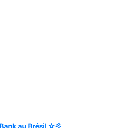
Bank au Brésil ✰彡