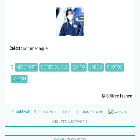
Crédit :
comme tagué
AÉROPORT
CORÉE DU SUD
GIMPO
JAPON
PHOTOS
TAEMIN
© SHINee France
CATANGE
31 MAI 2014
11:35
1 COMMENTAIRE
AJOUTER AUX FAVORIS