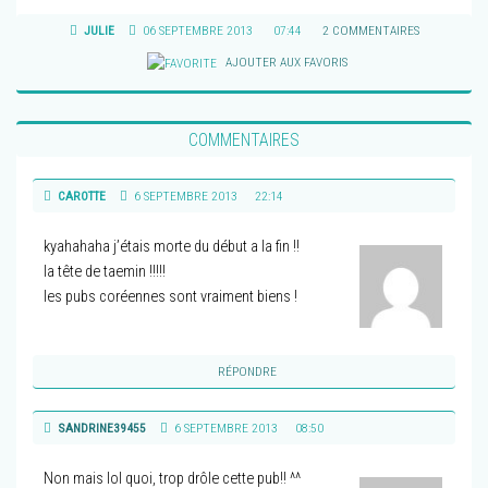
JULIE
06 SEPTEMBRE 2013
07:44
2 COMMENTAIRES
AJOUTER AUX FAVORIS
COMMENTAIRES
CAROTTE
6 SEPTEMBRE 2013
22:14
kyahahaha j’étais morte du début a la fin !!
la tête de taemin !!!!!
les pubs coréennes sont vraiment biens !
RÉPONDRE
SANDRINE39455
6 SEPTEMBRE 2013
08:50
Non mais lol quoi, trop drôle cette pub!! ^^