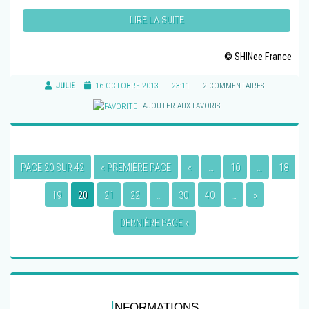
LIRE LA SUITE
© SHINee France
JULIE
16 OCTOBRE 2013
23:11
2 COMMENTAIRES
AJOUTER AUX FAVORIS
PAGE 20 SUR 42
« PREMIÈRE PAGE
«
…
10
…
18
19
20
21
22
…
30
40
…
»
DERNIÈRE PAGE »
I
NFORMATIONS