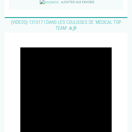
AJOUTER AUX FAVORIS
{VIDEOS} 131017 | DANS LES COULISSES DE ‘MEDICAL TOP
TEAM’ ✰彡