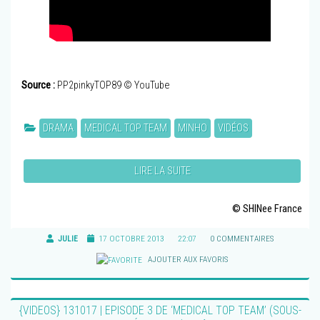
Source :
PP2pinkyTOP89 © YouTube
DRAMA
MEDICAL TOP TEAM
MINHO
VIDÉOS
LIRE LA SUITE
© SHINee France
JULIE
17 OCTOBRE 2013
22:07
0 COMMENTAIRES
AJOUTER AUX FAVORIS
{VIDEOS} 131017 | EPISODE 3 DE ‘MEDICAL TOP TEAM’ (SOUS-