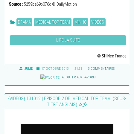
Source :
5259be69b076c © DailyMotion
DRAMA
MEDICAL TOP TEAM
MINHO
VIDÉOS
LIRE LA SUITE
© SHINee France
JULIE
17 OCTOBRE 2013
21:53
3 COMMENTAIRES
AJOUTER AUX FAVORIS
{VIDEOS} 131012 | EPISODE 2 DE ‘MEDICAL TOP TEAM’ (SOUS-
TITRÉ ANGLAIS) ✰彡