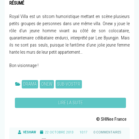
RÉSUMÉ
Royal Villa est un sitcom humoristique mettant en scène plusieurs
petits groupes de personnes dans une même villa. Onew y joue le
rôle d’un jeune homme vivant au côté de son colocataire,
quarantenaire célibataire endurci, interprété par Lee Byungjin. Mais
ils ne sont pas seuls, puisque le fantôme d’une jolie jeune femme
hante les murs de leur petit appartement…
Bon visionnage !
DRAMA
ONEW
SUB-VOSTFR
LIRE LA SUITE
© SHINee France
VESHAW
22 OCTOBRE 2013
10:17
0 COMMENTAIRES