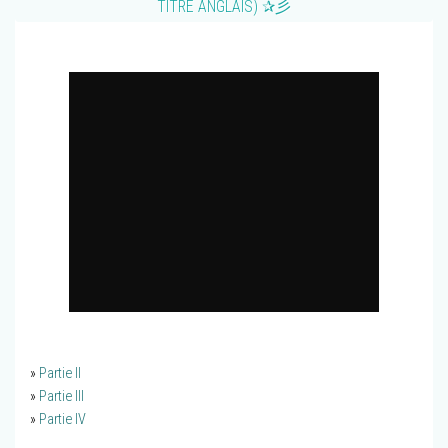
TITRÉ ANGLAIS) ✰彡
»
Partie II
»
Partie III
»
Partie IV