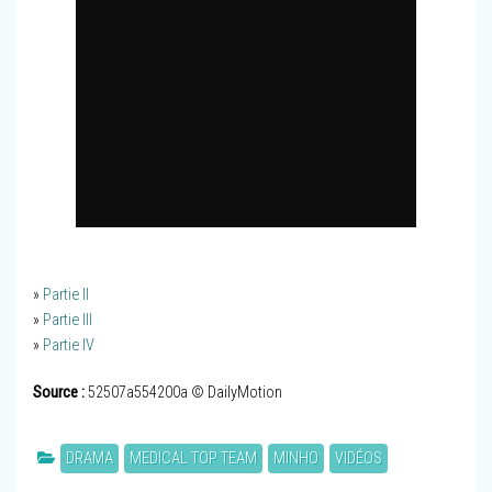
»
Partie II
»
Partie III
»
Partie IV
Source :
52507a554200a © DailyMotion
DRAMA
MEDICAL TOP TEAM
MINHO
VIDÉOS