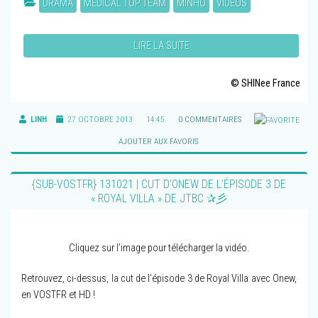
DRAMA
MEDICAL TOP TEAM
MINHO
VIDÉOS
LIRE LA SUITE
© SHINee France
LINH
27 OCTOBRE 2013
14:45
0 COMMENTAIRES
AJOUTER AUX FAVORIS
{SUB-VOSTFR} 131021 | CUT D’ONEW DE L’ÉPISODE 3 DE
« ROYAL VILLA » DE JTBC ✰彡
Cliquez sur l’image pour télécharger la vidéo.
Retrouvez, ci-dessus, la cut de l’épisode 3 de Royal Villa avec Onew,
en VOSTFR et HD !