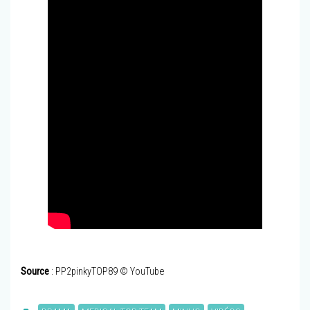
Source
: PP2pinkyTOP89 © YouTube