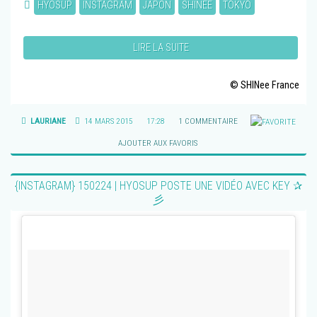
HYOSUP
INSTAGRAM
JAPON
SHINEE
TÔKYÔ
LIRE LA SUITE
© SHINee France
LAURIANE
14 MARS 2015
17:28
1 COMMENTAIRE
AJOUTER AUX FAVORIS
{INSTAGRAM} 150224 | HYOSUP POSTE UNE VIDÉO AVEC KEY ✰
彡