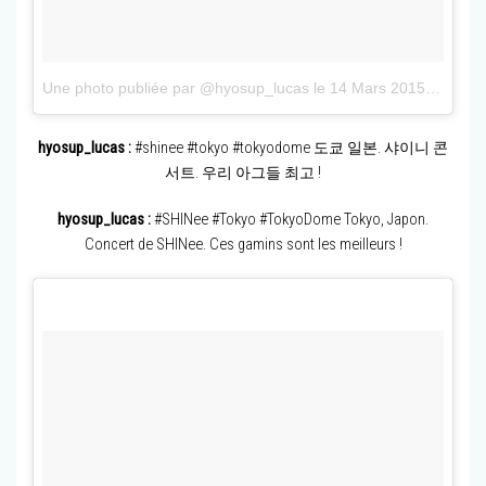
Une photo publiée par @hyosup_lucas
le
14 Mars 2015 à 6h55 PDT
hyosup_lucas :
#shinee #tokyo #tokyodome 도쿄 일본. 샤이니 콘
서트. 우리 아그들 최고 !
hyosup_lucas :
#SHINee #Tokyo #TokyoDome Tokyo, Japon.
Concert de SHINee. Ces gamins sont les meilleurs !