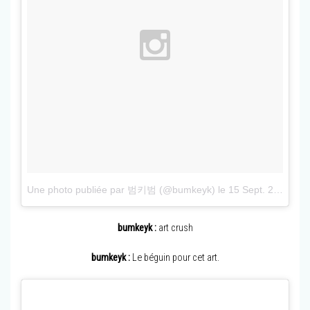
Une photo publiée par 범키범 (@bumkeyk)
le
15 Sept. 2015 à 6h06 PDT
bumkeyk :
art crush
bumkeyk :
Le béguin pour cet art.