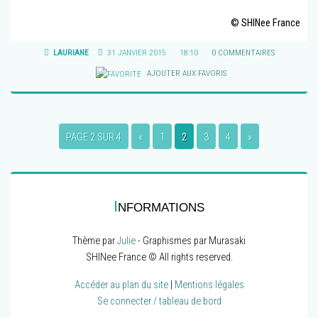
© SHINee France
LAURIANE
31 JANVIER 2015
18:10
0 COMMENTAIRES
AJOUTER AUX FAVORIS
PAGE 2 SUR 4
«
1
2
3
4
»
I
NFORMATIONS
Thème par
Julie
- Graphismes par Murasaki
SHINee France © All rights reserved.
Accéder au plan du site
|
Mentions légales
Se connecter / tableau de bord