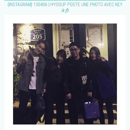
{INSTAGRAM} 150406 | HYOSUP POSTE UNE PHOTO AVEC KEY
✰彡