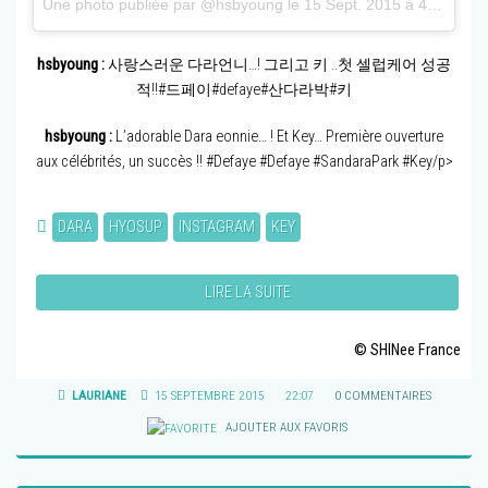
Une photo publiée par @hsbyoung le
15 Sept. 2015 à 4h19 PDT
hsbyoung :
사랑스러운 다라언니…! 그리고 키 ..첫 셀럽케어 성공
적!!#드페이#defaye#산다라박#키
hsbyoung :
L’adorable Dara eonnie… ! Et Key… Première ouverture
aux célébrités, un succès !! #Defaye #Defaye #SandaraPark #Key/p>
DARA
HYOSUP
INSTAGRAM
KEY
LIRE LA SUITE
© SHINee France
LAURIANE
15 SEPTEMBRE 2015
22:07
0 COMMENTAIRES
AJOUTER AUX FAVORIS