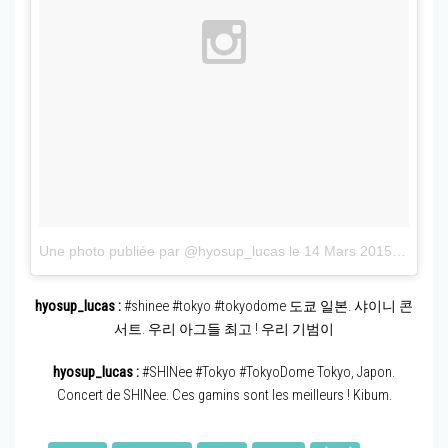
Une photo publiée par @hyosup_lucas
le
14 Mars 2015 à 7h02 PDT
hyosup_lucas :
#shinee #tokyo #tokyodome 도쿄 일본. 샤이니 콘
서트. 우리 아그들 최고 ! 우리 기범이
hyosup_lucas :
#SHINee #Tokyo #TokyoDome Tokyo, Japon.
Concert de SHINee. Ces gamins sont les meilleurs ! Kibum.