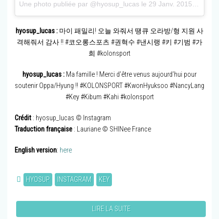
Une photo publiée par @hyosup_lucas
le
29 Janv. 2015 à 4h14 PST
hyosup_lucas :
마이 패밀리! 오늘 와줘서 땡큐 오라방/형 지원 사
격해줘서 감사 !! #코오롱스포츠 #권혁수 #낸시랭 #키 #기범 #가
희 #kolonsport
hyosup_lucas :
Ma famille ! Merci d’être venus aujourd’hui pour
soutenir Oppa/Hyung !! #KOLONSPORT #KwonHyuksoo #NancyLang
#Key #Kibum #Kahi #kolonsport
Crédit
: hyosup_lucas © Instagram
Traduction française
: Lauriane © SHINee France
English version
:
here
HYOSUP
INSTAGRAM
KEY
LIRE LA SUITE