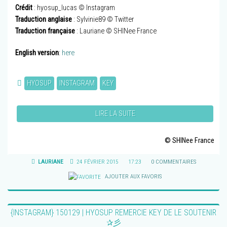
Crédit
: hyosup_lucas © Instagram
Traduction anglaise
: Sylvinie89 © Twitter
Traduction française
: Lauriane © SHINee France
English version
:
here
HYOSUP
INSTAGRAM
KEY
LIRE LA SUITE
© SHINee France
LAURIANE
24 FÉVRIER 2015
17:23
0 COMMENTAIRES
AJOUTER AUX FAVORIS
{INSTAGRAM} 150129 | HYOSUP REMERCIE KEY DE LE SOUTENIR
✰彡