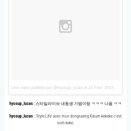
Une vidéo publiée par @hyosup_lucas
le
24 Févr. 2015 à 1h26 PST
hyosup_lucas :
스타일라이브 내동생 기범이랑 ㅋㅋㅋ 나옴 ㅋㅋ
hyosup_lucas :
‘Style Life’ avec mon dongsaeng Kibum kekeke c’est
sorti keke.