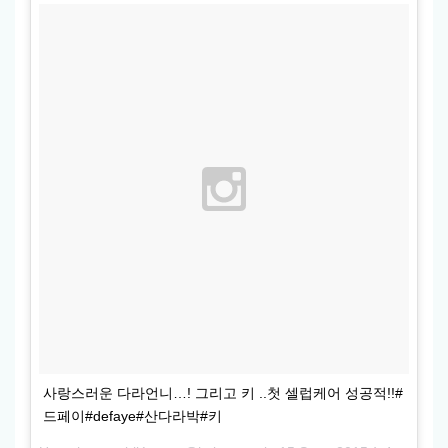
사랑스러운 다라언니…! 그리고 키 ..첫 셀럽케어 성공적!!#
드페이#defaye#산다라박#키