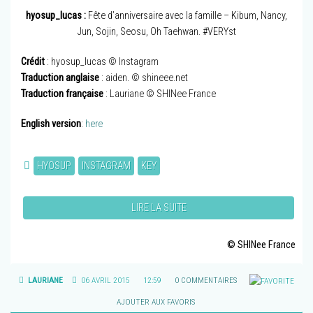
hyosup_lucas :
Fête d’anniversaire avec la famille – Kibum, Nancy,
Jun, Sojin, Seosu, Oh Taehwan. #VERYst
Crédit
: hyosup_lucas © Instagram
Traduction anglaise
: aiden. © shineee.net
Traduction française
: Lauriane © SHINee France
English version
:
here
HYOSUP
INSTAGRAM
KEY
LIRE LA SUITE
© SHINee France
LAURIANE
06 AVRIL 2015
12:59
0 COMMENTAIRES
AJOUTER AUX FAVORIS