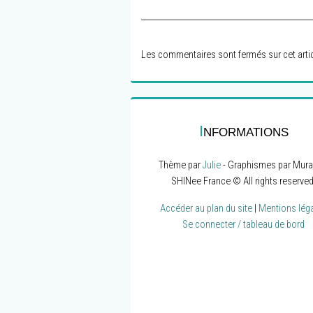
Les commentaires sont fermés sur cet artic
I
NFORMATIONS
Thème par
Julie
- Graphismes par Mura
SHINee France © All rights reserved
Accéder au plan du site
|
Mentions lég
Se connecter / tableau de bord