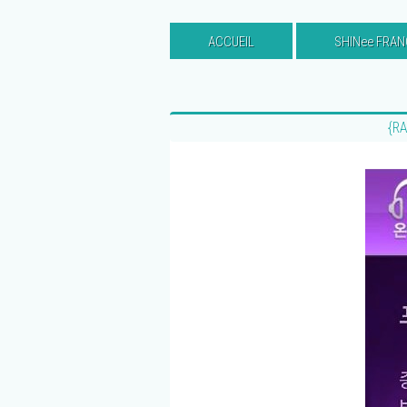
ACCUEIL
SHINee FRAN
{RA