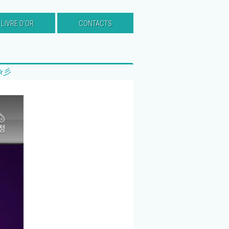
LIVRE D’OR
CONTACTS
0 ✰彡