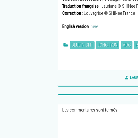
Traduction française
: Lauriane © SHINee 
Correction
: Louvegrise © SHINee France
English version
:
here
BLUE NIGHT
JONGHYUN
MBC
R
LAUR
Les commentaires sont fermés.