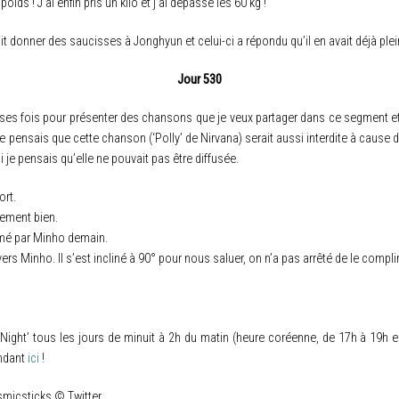
oids ! J’ai enfin pris un kilo et j’ai dépassé les 60 kg !
allait donner des saucisses à Jonghyun et celui-ci a répondu qu’il en avait déjà ple
Jour 530
euses fois pour présenter des chansons que je veux partager dans ce segment e
je pensais que cette chanson (‘Polly’ de Nirvana) serait aussi interdite à cau
i je pensais qu’elle ne pouvait pas être diffusée.
ort.
ement bien.
imé par Minho demain.
rs Minho. Il s’est incliné à 90° pour nous saluer, on n’a pas arrêté de le compli
ght’ tous les jours de minuit à 2h du matin (heure coréenne, de 17h à 19h en h
endant
ici
!
smicsticks © Twitter