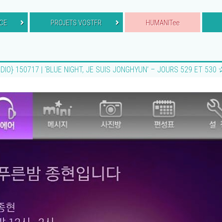
CE
PROJETS VOSTFR
HUMANITee
DIO} 150717 | ‘BLUE NIGHT, JE SUIS JONGHYUN’ – JOURS 529 ET 53