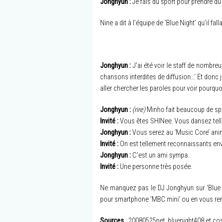
Jonghyun :
Je fais du sport pour prendre du p
Nine a dit à l’équipe de ‘Blue Night’ qu’il f
Jonghyun :
J’ai été voir le staff de nombr
chansons interdites de diffusion…’ Et donc 
aller chercher les paroles pour voir pourquo
Jonghyun :
(rire)
Minho fait beaucoup de sp
Invité :
Vous êtes SHINee. Vous dansez tell
Jonghyun :
Vous serez au ‘Music Core’ an
Invité :
On est tellement reconnaissants enve
Jonghyun :
C’est un ami sympa.
Invité :
Une personne très posée.
Ne manquez pas le DJ Jonghyun sur ‘Blue Ni
pour smartphone ‘MBC mini’ ou en vous r
Sources
: 20080525net, bluenight408 et co