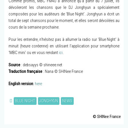
Comme promis, MBC FM4U a annoncé qu’à partir du 7 juillet, ils
dévoileront les chansons que le DJ Jonghyun a spécialement
composées pour les auditeurs de ‘Blue Night’. Jonghyun a écrit un
total de sept chansons pour le moment, et elles seront dévoilées au
cours de la semaine prochaine.
Pour les entendre, n’hésitez pas à allumer la radio sur ‘Blue Night’ à
minuit (heure coréenne) en utilisant l’application pour smartphone
‘MBC mini’ ou en vous rendant
ici
.
Source
: debsayys © shineee.net
Traduction française
: Nana © SHINee France
English version
:
here
BLUE NIGHT
JONGHYUN
NEWS
© SHINee France