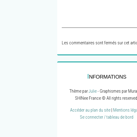
Les commentaires sont fermés sur cet artic
I
NFORMATIONS
Thème par
Julie
- Graphismes par Mura
SHINee France © All rights reserved
Accéder au plan du site
|
Mentions lég
Se connecter / tableau de bord