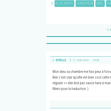
BLUE NIGHT
JONGHYUN
MBC
RA
ESTELLE
11 JUIN 2014
19:26
Mon dieu sa chambre me fais peur à forc
Ben c’est clair qu’elle est bien cool cet
régulier >< elle doit pas savoir faire à m
Merci pour la traduction :)