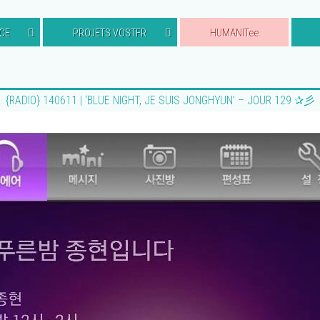
CE
PROJETS VOSTFR
HUMANITee
{RADIO} 140611 | ‘BLUE NIGHT, JE SUIS JONGHYUN’ – JOUR 129 ✰彡