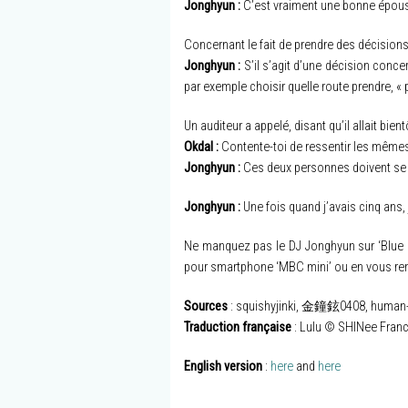
Jonghyun :
C’est vraiment une bonne épou
Concernant le fait de prendre des décisions
Jonghyun :
S’il s’agit d’une décision conce
par exemple choisir quelle route prendre, « p
Un auditeur a appelé, disant qu’il allait bien
Okdal :
Contente-toi de ressentir les mêmes
Jonghyun :
Ces deux personnes doivent se co
Jonghyun :
Une fois quand j’avais cinq ans, j’a
Ne manquez pas le DJ Jonghyun sur ‘Blue Ni
pour smartphone ‘MBC mini’ ou en vous r
Sources
: squishyjinki, 金鐘鉉0408, human-l
Traduction française
: Lulu © SHINee Fran
English version
:
here
and
here