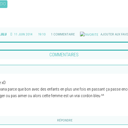
DIO
LULU
11 JUIN 2014
19:10
1 COMMENTAIRE
AJOUTER AUX FAVO
COMMENTAIRES
e xD
te nana parce que bon avec des enfants en plus une fois en passant ça passe enco
anger ou pas aimer ou alors cette femme est un vrai cordon bleu ^^
RÉPONDRE