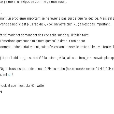
se, j’aimerai une épouse comme ça moi aussi…
 :
rnant un problème important, je ne reviens pas sur ce que j’ai décidé. Mais s’i
rend celle-ci c’est plus rapide », « ok, on verra bien »… ça n’est pas important.
tôt se marier et demandant des conseils sur ce qu’il fallait faire.
 émotions que quand tu aimes quelqu’un de tout ton coeur.
rrespondre parfaitement, puisqu’elles vont passer le reste de leur vie toutes 
i pris l’addition, je suis allé à la caisse, et là j’ai eu un trou, je ne savais plus qu
ght’ tous les jours de minuit à 2H du matin (heure coréenne, de 17H à 19H en h
endant
ici
!
ock et cosmicsticks © Twitter
ce