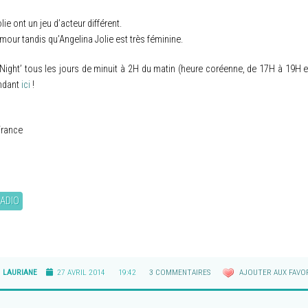
ie ont un jeu d’acteur différent.
mour tandis qu’Angelina Jolie est très féminine.
ght’ tous les jours de minuit à 2H du matin (heure coréenne, de 17H à 19H en h
endant
ici
!
France
ADIO
LAURIANE
27 AVRIL 2014
19:42
3 COMMENTAIRES
AJOUTER AUX FAVOR