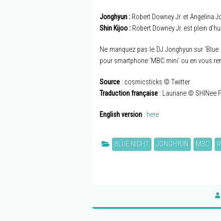
Jonghyun :
Robert Downey Jr. et Angelina Jol
Shin Kijoo :
Robert Downey Jr. est plein d’hu
Ne manquez pas le DJ Jonghyun sur ‘Blue Ni
pour smartphone ‘MBC mini’ ou en vous r
Source
: cosmicsticks © Twitter
Traduction française
: Lauriane © SHINee 
English version
:
here
BLUE NIGHT
JONGHYUN
MBC
R