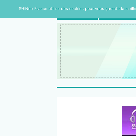
SHINee France utilise des cookies pour vous garantir la meille
ACCUEIL
SHINee FRAN