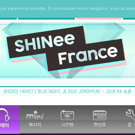
ure expérience possible. En poursuivant votre navigation, vous acceptez 
CE
PROJETS VOSTFR
HUMANITee
{RADIO} 140427 | ‘BLUE NIGHT, JE SUIS JONGHYUN’ – JOUR 84 ✰彡