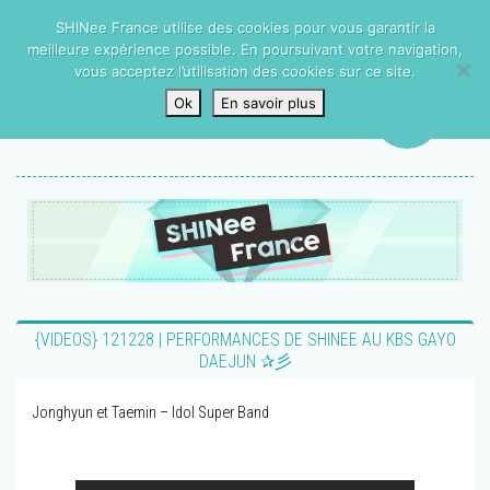
SHINee France utilise des cookies pour vous garantir la
meilleure expérience possible. En poursuivant votre navigation,
vous acceptez l’utilisation des cookies sur ce site.
Ok
En savoir plus
{VIDEOS} 121228 | PERFORMANCES DE SHINEE AU KBS GAYO
DAEJUN ✰彡
Jonghyun et Taemin – Idol Super Band