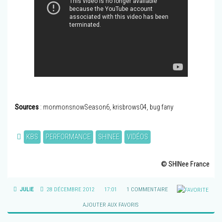
Sources
: monmonsnowSeason6, krisbrows04, bug fany
KBS
PERFORMANCE
SHINEE
VIDÉOS
© SHINee France
JULIE
28 DÉCEMBRE 2012
17:01
1 COMMENTAIRE
AJOUTER AUX FAVORIS