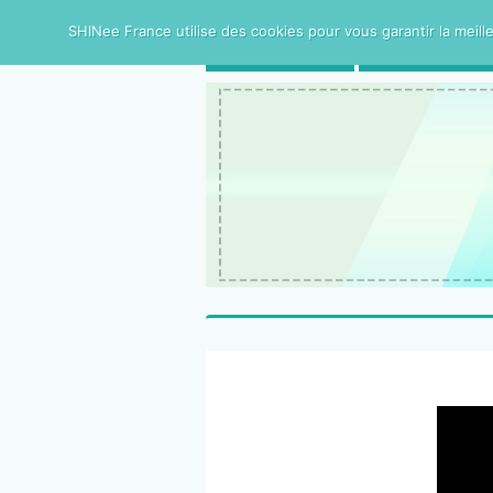
SHINee France utilise des cookies pour vous garantir la meille
ACCUEIL
SHINee FRAN