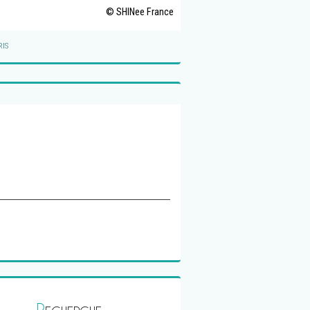
© SHINee France
IS
R