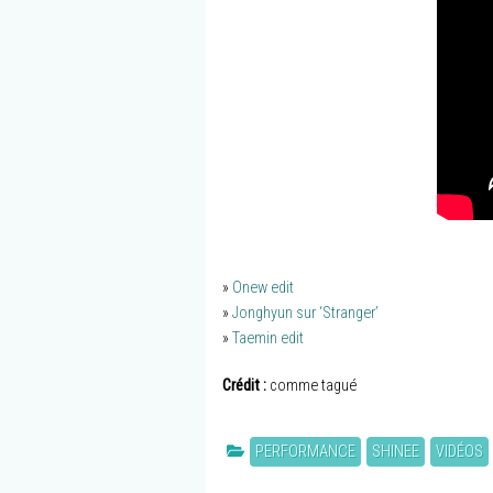
»
Onew edit
»
Jonghyun sur ‘Stranger’
»
Taemin edit
Crédit :
comme tagué
PERFORMANCE
SHINEE
VIDÉOS