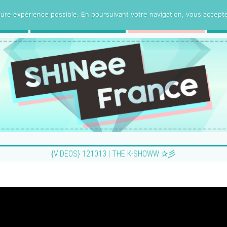
ure expérience possible. En poursuivant votre navigation, vous acceptez 
CE
PROJETS VOSTFR
HUMANITee
{VIDEOS} 121013 | THE K-SHOWW ✰彡