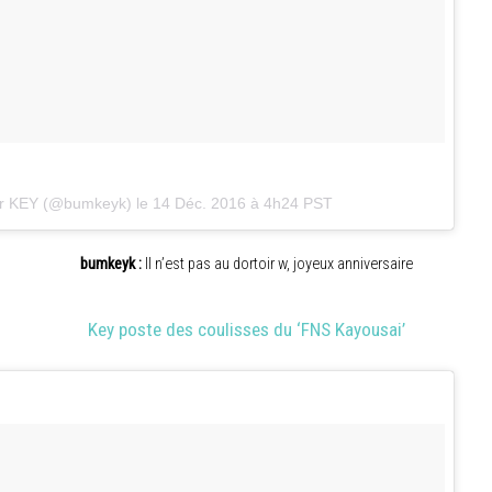
ar KEY (@bumkeyk) le
14 Déc. 2016 à 4h24 PST
bumkeyk :
Il n’est pas au dortoir w, joyeux anniversaire
Key poste des coulisses du ‘FNS Kayousai’