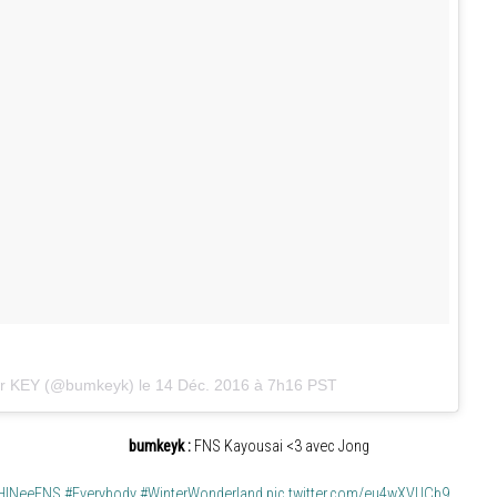
ar KEY (@bumkeyk) le
14 Déc. 2016 à 7h16 PST
bumkeyk :
FNS Kayousai <3 avec Jong
HINeeFNS
#Everybody
#WinterWonderland
pic.twitter.com/eu4wXVUCb9