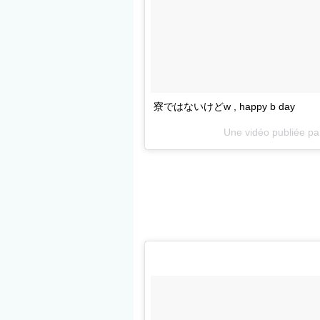
寮ではないけどw , happy b day
Une vidéo publiée p