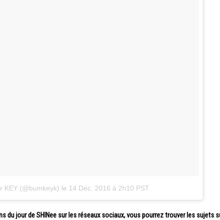
ar KEY (@bumkeyk)
le
14 Déc. 2016 à 2h10 PST
ons du jour de SHINee sur les réseaux sociaux, vous pourrez trouver les sujets s