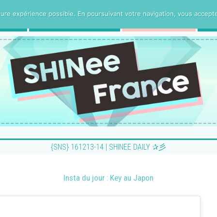
ure expérience possible. En poursuivant votre navigation, vous acceptez 
CE
PROJETS VOSTFR
HUMANITee
{SNS} 161213-14 | SHINEE DAILY ✰彡
Insta du jour : Key au Japon