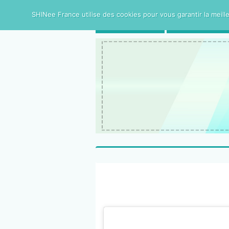
SHINee France utilise des cookies pour vous garantir la meille
ACCUEIL
SHINee FRAN