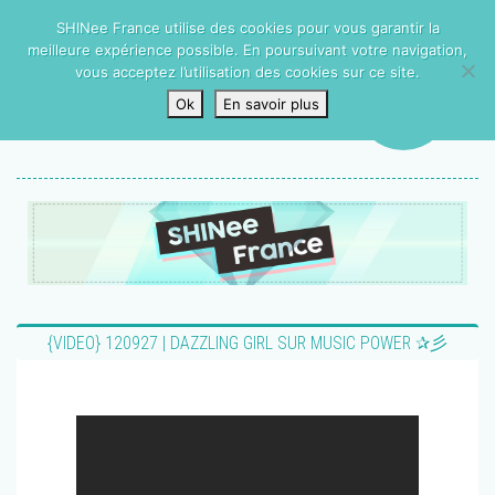
SHINee France utilise des cookies pour vous garantir la
meilleure expérience possible. En poursuivant votre navigation,
vous acceptez l’utilisation des cookies sur ce site.
Ok
En savoir plus
{VIDEO} 120927 | DAZZLING GIRL SUR MUSIC POWER ✰彡