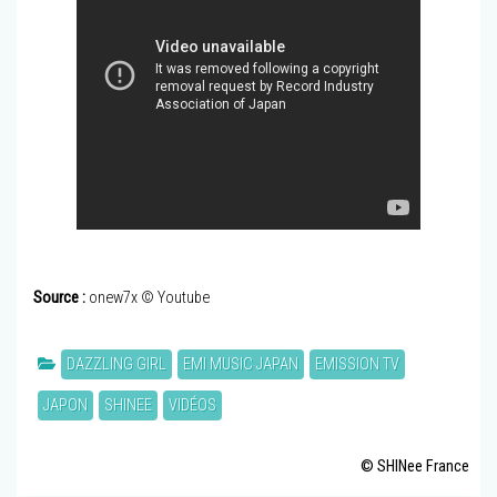
Source :
onew7x © Youtube
DAZZLING GIRL
EMI MUSIC JAPAN
EMISSION TV
JAPON
SHINEE
VIDÉOS
© SHINee France