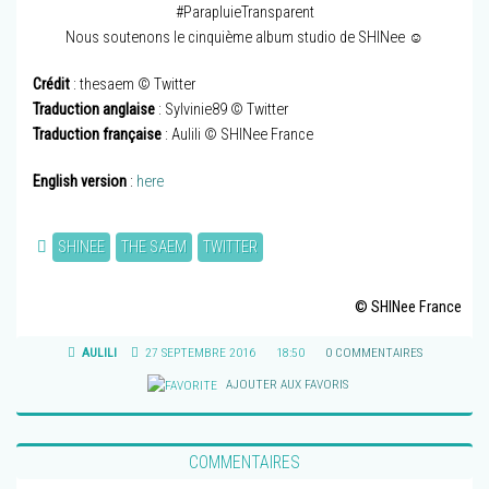
#ParapluieTransparent
Nous soutenons le cinquième album studio de SHINee ☺
Crédit
: thesaem © Twitter
Traduction anglaise
: Sylvinie89 © Twitter
Traduction française
: Aulili © SHINee France
English version
:
here
SHINEE
THE SAEM
TWITTER
© SHINee France
AULILI
27 SEPTEMBRE 2016
18:50
0 COMMENTAIRES
AJOUTER AUX FAVORIS
COMMENTAIRES