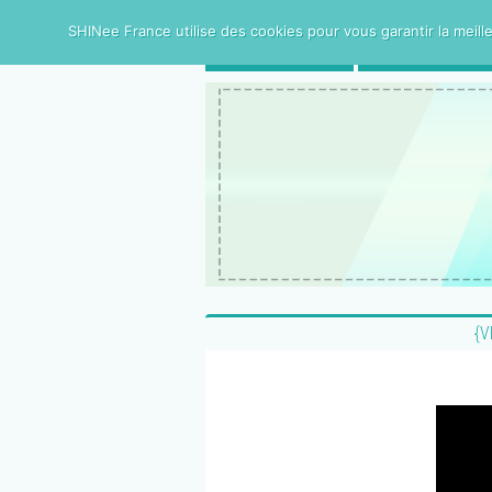
SHINee France utilise des cookies pour vous garantir la meille
ACCUEIL
SHINee FRAN
{V