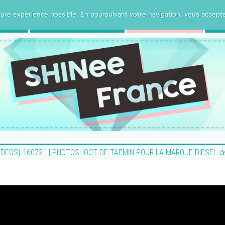
ure expérience possible. En poursuivant votre navigation, vous acceptez 
CE
PROJETS VOSTFR
HUMANITee
IDEOS} 160721 | PHOTOSHOOT DE TAEMIN POUR LA MARQUE DIESEL