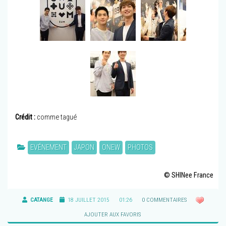
Crédit :
comme tagué
EVÉNEMENT
JAPON
ONEW
PHOTOS
© SHINee France
CATANGE
18 JUILLET 2015
01:26
0 COMMENTAIRES
AJOUTER AUX FAVORIS