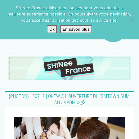
SHINee France utilise des cookies pour vous garantir la
meilleure expérience possible. En poursuivant votre navigation,
vous acceptez l’utilisation des cookies sur ce site.
Ok
En savoir plus
{PHOTOS} 150712 | ONEW À L’OUVERTURE DU ‘SMTOWN SUM’
AU JAPON ✰彡