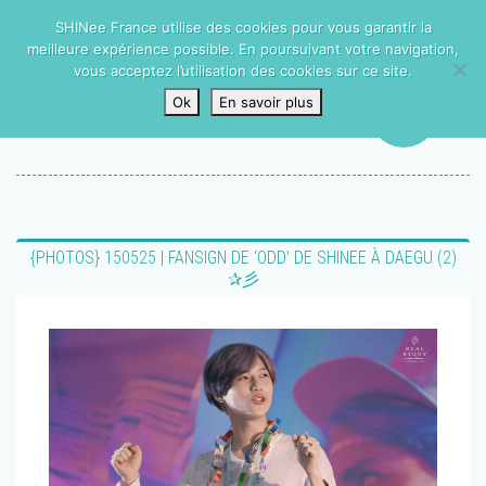
SHINee France utilise des cookies pour vous garantir la
meilleure expérience possible. En poursuivant votre navigation,
vous acceptez l’utilisation des cookies sur ce site.
Ok
En savoir plus
{PHOTOS} 150525 | FANSIGN DE ‘ODD’ DE SHINEE À DAEGU (2)
✰彡