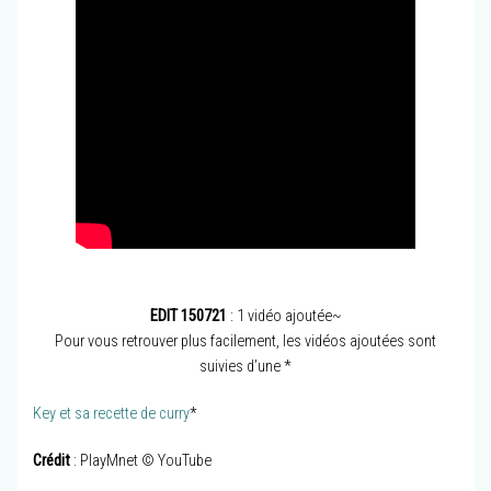
EDIT 150721
: 1 vidéo ajoutée~
Pour vous retrouver plus facilement, les vidéos ajoutées sont
suivies d’une *
Key et sa recette de curry
*
Crédit
: PlayMnet © YouTube