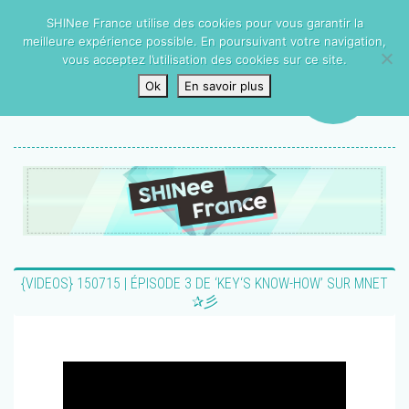
SHINee France utilise des cookies pour vous garantir la
meilleure expérience possible. En poursuivant votre navigation,
vous acceptez l’utilisation des cookies sur ce site.
Ok
En savoir plus
{VIDEOS} 150715 | ÉPISODE 3 DE ‘KEY‘S KNOW-HOW’ SUR MNET
✰彡