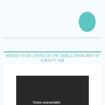
{VIDEOS} 141030 | APERÇU DE ‘SHE’ DANS LE DRAMA ‘BIRTH OF
A BEAUTY’ ✰彡