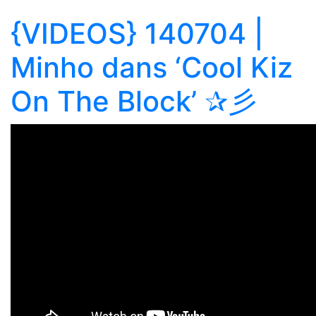
{VIDEOS} 140704 |
Minho dans ‘Cool Kiz
On The Block’ ✰彡