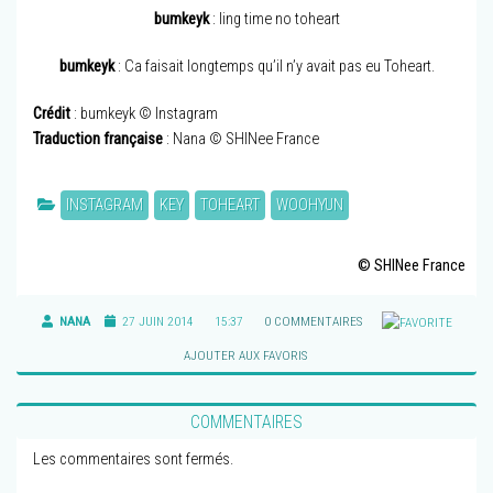
bumkeyk
: ling time no toheart
bumkeyk
: Ca faisait longtemps qu’il n’y avait pas eu Toheart.
Crédit
: bumkeyk © Instagram
Traduction française
: Nana © SHINee France
INSTAGRAM
KEY
TOHEART
WOOHYUN
© SHINee France
NANA
27 JUIN 2014
15:37
0 COMMENTAIRES
AJOUTER AUX FAVORIS
COMMENTAIRES
Les commentaires sont fermés.