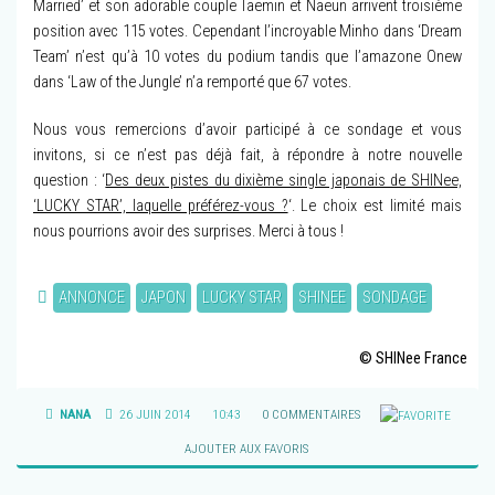
Married’ et son adorable couple Taemin et Naeun arrivent troisième
position avec 115 votes. Cependant l’incroyable Minho dans ‘Dream
Team’ n’est qu’à 10 votes du podium tandis que l’amazone Onew
dans ‘Law of the Jungle’ n’a remporté que 67 votes.
Nous vous remercions d’avoir participé à ce sondage et vous
invitons, si ce n’est pas déjà fait, à répondre à notre nouvelle
question : ‘
Des deux pistes du dixième single japonais de SHINee,
‘LUCKY STAR’, laquelle préférez-vous ?
‘. Le choix est limité mais
nous pourrions avoir des surprises. Merci à tous !
ANNONCE
JAPON
LUCKY STAR
SHINEE
SONDAGE
© SHINee France
NANA
26 JUIN 2014
10:43
0 COMMENTAIRES
AJOUTER AUX FAVORIS