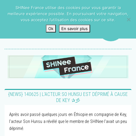
SHINee France utilise des cookies pour vous garantir la
meilleure expérience possible. En poursuivant votre navigation,
vous acceptez l’utilisation des cookies sur ce site.
Ok
En savoir plus
{NEWS} 140625 | L’ACTEUR SO HUNSU EST DÉPRIMÉ À CAUSE
DE KEY ✰彡
Après avoir passé quelques jours en Éthiopie en compagnie de Key,
l’acteur Son Hunsu a révélé que le membre de SHINee l’avait un peu
déprimé.