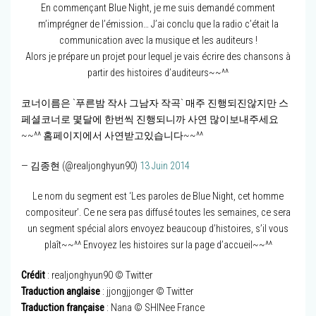
En commençant Blue Night, je me suis demandé comment
m’imprégner de l’émission… J’ai conclu que la radio c’était la
communication avec la musique et les auditeurs !
Alors je prépare un projet pour lequel je vais écrire des chansons à
partir des histoires d’auditeurs~~^^
코너이름은 `푸른밤 작사 그남자 작곡` 매주 진행되진않지만 스
페셜코너로 몇달에 한번씩 진행되니까 사연 많이보내주세요
~~^^ 홈페이지에서 사연받고있습니다~~^^
— 김종현 (@realjonghyun90)
13 Juin 2014
Le nom du segment est ‘Les paroles de Blue Night, cet homme
compositeur’. Ce ne sera pas diffusé toutes les semaines, ce sera
un segment spécial alors envoyez beaucoup d’histoires, s’il vous
plaît~~^^ Envoyez les histoires sur la page d’accueil~~^^
Crédit
: realjonghyun90 © Twitter
Traduction anglaise
: jjongjjonger © Twitter
Traduction française
: Nana © SHINee France