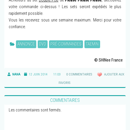
Acheteurs du set
Double Pop
de
Please Please Please
, découvrez
votre commande ci-dessus ! Les sets seront expédiés le plus
rapidement possible.
Vous les recevrez sous une semaine maximum. Merci pour votre
confiance.
ANNONCE
DVD
PRÉ-COMMANDES
TAEMIN
© SHINee France
NANA
12 JUIN 2014
11:03
0 COMMENTAIRES
AJOUTER AUX
FAVORIS
COMMENTAIRES
Les commentaires sont fermés.