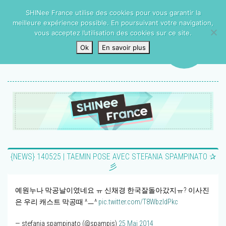
SHINee France utilise des cookies pour vous garantir la
meilleure expérience possible. En poursuivant votre navigation,
vous acceptez l’utilisation des cookies sur ce site.
Ok
En savoir plus
{NEWS} 140525 | TAEMIN POSE AVEC STEFANIA SPAMPINATO ✰
彡
예원누나 막공날이였네요 ㅠ 신채경 한국잘돌아갔지ㅠ? 이사진
은 우리 캐스트 막공때 ^ㅡ^
pic.twitter.com/T8WbzIdPkc
— stefania spampinato (@spampis)
25 Mai 2014