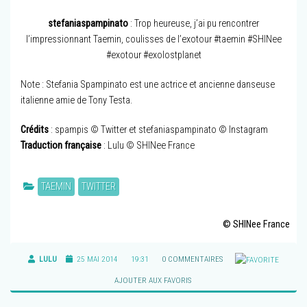
stefaniaspampinato
: Trop heureuse, j’ai pu rencontrer
l’impressionnant Taemin, coulisses de l’exotour #taemin #SHINee
#exotour #exolostplanet
Note : Stefania Spampinato est une actrice et ancienne danseuse
italienne amie de Tony Testa.
Crédits
: spampis © Twitter et stefaniaspampinato © Instagram
Traduction française
: Lulu © SHINee France
TAEMIN
TWITTER
© SHINee France
LULU
25 MAI 2014
19:31
0 COMMENTAIRES
AJOUTER AUX FAVORIS