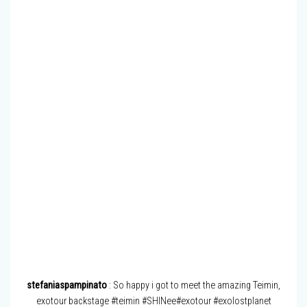
stefaniaspampinato
: So happy i got to meet the amazing Teimin,
exotour backstage #teimin #SHINee#exotour #exolostplanet