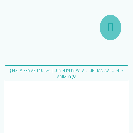
{INSTAGRAM} 140524 | JONGHYUN VA AU CINÉMA AVEC SES
AMIS ✰彡