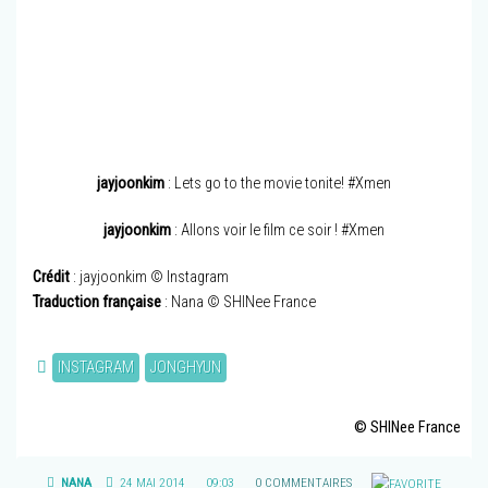
jayjoonkim
: Lets go to the movie tonite! #Xmen
jayjoonkim
: Allons voir le film ce soir ! #Xmen
Crédit
: jayjoonkim © Instagram
Traduction française
: Nana © SHINee France
INSTAGRAM
JONGHYUN
© SHINee France
NANA
24 MAI 2014
09:03
0 COMMENTAIRES