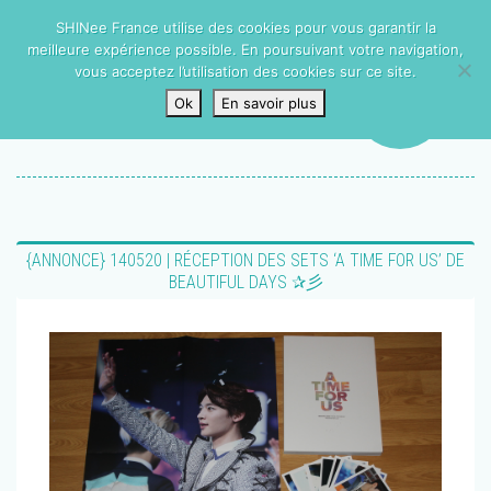
SHINee France utilise des cookies pour vous garantir la
meilleure expérience possible. En poursuivant votre navigation,
vous acceptez l’utilisation des cookies sur ce site.
Ok
En savoir plus
‎{ANNONCE} 140520 | RÉCEPTION DES SETS ‘A TIME FOR US’ DE
BEAUTIFUL DAYS ✰彡