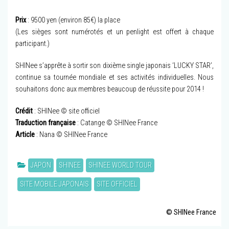
Prix
: 9500 yen (environ 85€) la place
(Les sièges sont numérotés et un penlight est offert à chaque
participant.)
SHINee s’apprête à sortir son dixième single japonais ‘LUCKY STAR’,
continue sa tournée mondiale et ses activités individuelles. Nous
souhaitons donc aux membres beaucoup de réussite pour 2014 !
Crédit
: SHINee © site officiel
Traduction française
: Catange © SHINee France
Article
: Nana © SHINee France
JAPON
SHINEE
SHINEE WORLD TOUR
SITE MOBILE JAPONAIS
SITE OFFICIEL
© SHINee France