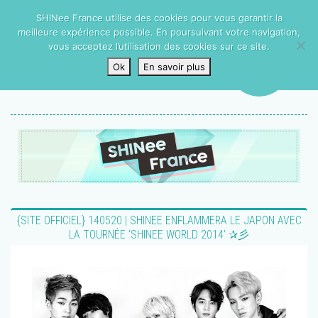
SHINee France utilise des cookies pour vous garantir la
meilleure expérience possible. En poursuivant votre navigation,
vous acceptez l’utilisation des cookies sur ce site.
Ok
En savoir plus
{SITE OFFICIEL} 140520 | SHINEE ENFLAMMERA LE JAPON AVEC
LA TOURNÉE ‘SHINEE WORLD 2014’ ✰彡