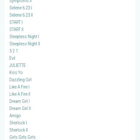
Symptoms II
Selene 6.23 I
Selene 6.23 II
START I
START II
Sleepless Night I
Sleepless Night II
3 2 1
Evil
JULIETTE
Kiss Yo
Dazzling Girl
Like A Fire I
Like A Fire II
Dream Girl I
Dream Girl II
Amigo
Sherlock I
Sherlock II
Girls Girls Girls