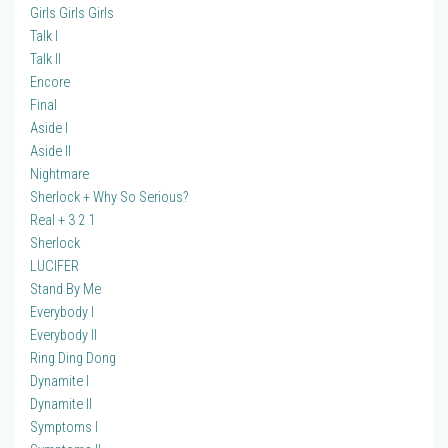
Girls Girls Girls
Talk I
Talk II
Encore
Final
Aside I
Aside II
Nightmare
Sherlock + Why So Serious?
Real + 3 2 1
Sherlock
LUCIFER
Stand By Me
Everybody I
Everybody II
Ring Ding Dong
Dynamite I
Dynamite II
Symptoms I