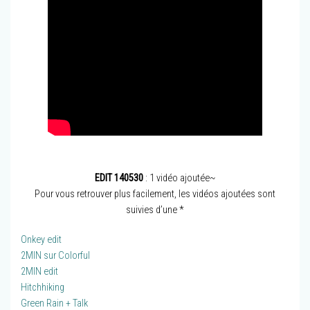
EDIT 140530
: 1 vidéo ajoutée~
Pour vous retrouver plus facilement, les vidéos ajoutées sont
suivies d’une *
Onkey edit
2MIN sur Colorful
2MIN edit
Hitchhiking
Green Rain + Talk