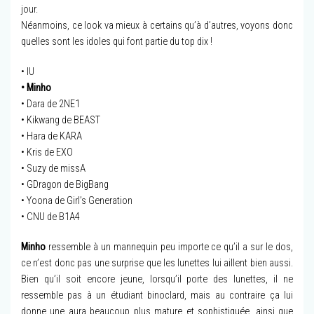
jour.
Néanmoins, ce look va mieux à certains qu’à d’autres, voyons donc
quelles sont les idoles qui font partie du top dix !
• IU
• Minho
• Dara de 2NE1
• Kikwang de BEAST
• Hara de KARA
• Kris de EXO
• Suzy de missA
• GDragon de BigBang
• Yoona de Girl’s Generation
• CNU de B1A4
Minho
ressemble à un mannequin peu importe ce qu’il a sur le dos,
ce n’est donc pas une surprise que les lunettes lui aillent bien aussi.
Bien qu’il soit encore jeune, lorsqu’il porte des lunettes, il ne
ressemble pas à un étudiant binoclard, mais au contraire ça lui
donne une aura beaucoup plus mature et sophistiquée, ainsi que