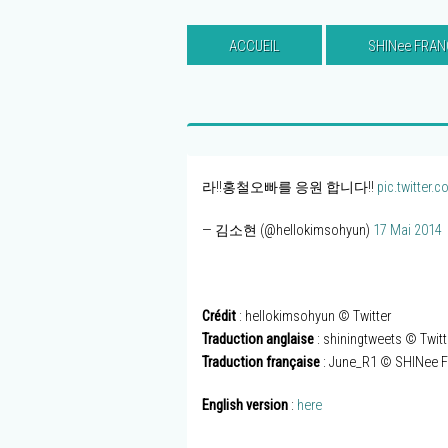
ACCUEIL
SHINee FRAN
라!!홍철오빠를 응원 합니다!!
pic.twitter
— 김소현 (@hellokimsohyun)
17 Mai 2014
Crédit
: hellokimsohyun © Twitter
Traduction anglaise
: shiningtweets © Twitt
Traduction française
: June_R1 © SHINee F
English version
:
here