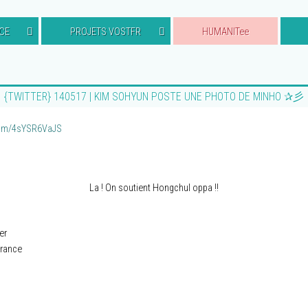
CE
PROJETS VOSTFR
HUMANITee
{TWITTER} 140517 | KIM SOHYUN POSTE UNE PHOTO DE MINHO ✰彡
.com/4sYSR6VaJS
La ! On soutient Hongchul oppa !!
er
rance