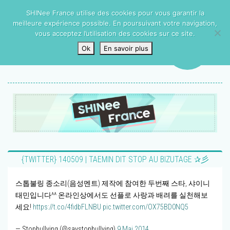
SHINee France utilise des cookies pour vous garantir la
meilleure expérience possible. En poursuivant votre navigation,
vous acceptez l’utilisation des cookies sur ce site.
Ok
En savoir plus
{TWITTER} 140509 | TAEMIN DIT STOP AU BIZUTAGE ✰彡
스톱불링 종소리(음성멘트) 제작에 참여한 두번째 스타, 샤이니
태민입니다^^ 온라인상에서도 선플로 사랑과 배려를 실천해보
세요!
https://t.co/4fidbFLNBU
pic.twitter.com/OX75BD0NQ5
— Stopbullying (@saystopbullying)
9 Mai 2014