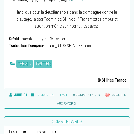
Impliqué pour la deuxième fois dans la compagne contre le
bizutage, la star Taemin de SHINee ^^ Transmettez amour et
attention même sur internet, essayez !
Crédit
: saystopbullying © Twitter
Traduction française
: June_R1 © SHINee France
TAEMIN
TWITTER
© SHINee France
JUNE_R1
12 MAI 2014
17:21
0 COMMENTAIRES
AJOUTER
AUX FAVORIS
COMMENTAIRES
Les commentaires sont fermés.