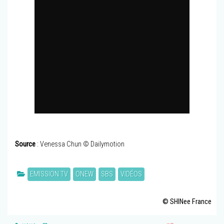
Source
: Venessa Chun © Dailymotion
EMISSION TV
ONEW
SBS
VIDÉOS
© SHINee France