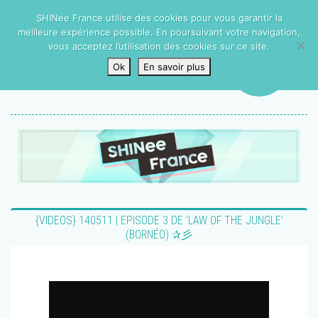
SHINee France utilise des cookies pour vous garantir la
meilleure expérience possible. En poursuivant votre navigation,
vous acceptez l’utilisation des cookies sur ce site.
Ok
En savoir plus
{VIDEOS} 140511 | EPISODE 3 DE ‘LAW OF THE JUNGLE’
(BORNÉO) ✰彡