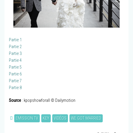
Partie 1
Partie 2
Partie 3
Partie 4
Partie 5
Partie 6
Partie 7
Partie 8
Source
: kpopshowforall © Dailymotion
EMISSION TV
KEY
VIDÉOS
WE GOT MARRIED