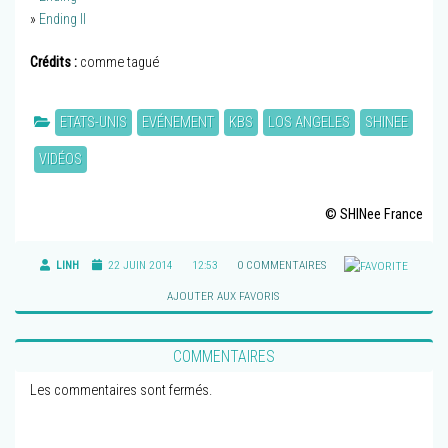
»
Ending II
Crédits :
comme tagué
ETATS-UNIS
EVÉNEMENT
KBS
LOS ANGELES
SHINEE
VIDÉOS
© SHINee France
LINH
22 JUIN 2014
12:53
0 COMMENTAIRES
AJOUTER AUX FAVORIS
COMMENTAIRES
Les commentaires sont fermés.