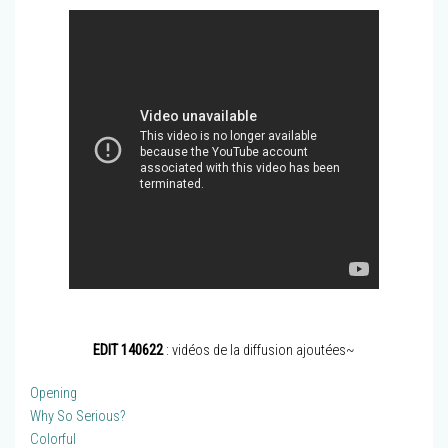
EDIT 140622
: vidéos de la diffusion ajoutées~
Opening
Why So Serious?
Colorful