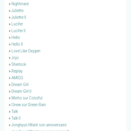
»
Nightmare
»
Juliette
»
Juliette II
»
Lucifer
»
Lucifer II
»
Hello
»
Hello II
»
Love Like Oxygen
»
Jojo
»
Sherlock
»
Replay
»
AMIGO
»
Dream Girl
»
Dream Girl II
»
Minho sur Colorful
»
Onew sur Green Rain
»
Talk
»
Talk II
»
Jonghyun fêtant son anniversaire