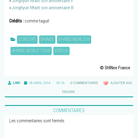
»
Jonghyun fêtant son anniversaire II
»
Jonghyun fêtant son anniversaire III
Crédits :
comme tagué
CONCERT
SHINEE
SHINEE WORLD III
SHINEE WORLD TOUR
VIDÉOS
© SHINee France
LINH
18 AVRIL 2014
02:16
0 COMMENTAIRES
AJOUTER AUX
FAVORIS
COMMENTAIRES
Les commentaires sont fermés.