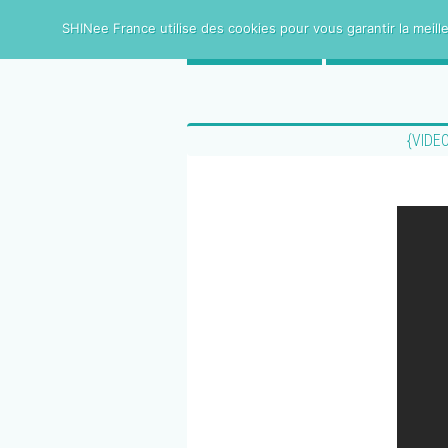
SHINee France utilise des cookies pour vous garantir la meille
ACCUEIL
SHINee FRAN
{VIDE