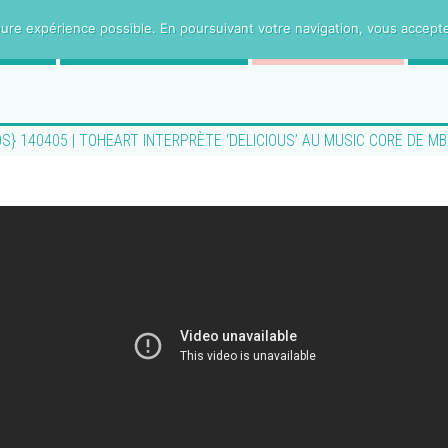
ure expérience possible. En poursuivant votre navigation, vous acceptez 
CE
PROJETS VOSTFR
HUMANITee
OS} 140405 | TOHEART INTERPRÈTE ‘DELICIOUS’ AU MUSIC CORE DE 