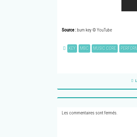
Source :
bum key © YouTube
KEY
MBC
MUSIC CORE
PERFOR
L
Les commentaires sont fermés.