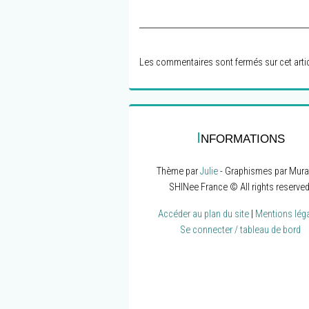
Les commentaires sont fermés sur cet artic
I
NFORMATIONS
Thème par
Julie
- Graphismes par Mura
SHINee France © All rights reserved
Accéder au plan du site
|
Mentions lég
Se connecter / tableau de bord