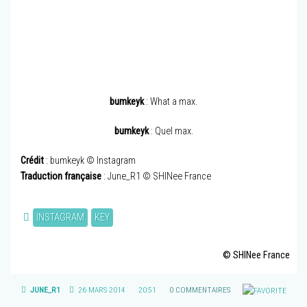
bumkeyk
: What a max.
bumkeyk
: Quel max.
Crédit
: bumkeyk © Instagram
Traduction française
: June_R1 © SHINee France
INSTAGRAM
KEY
© SHINee France
JUNE_R1
26 MARS 2014
20:51
0 COMMENTAIRES